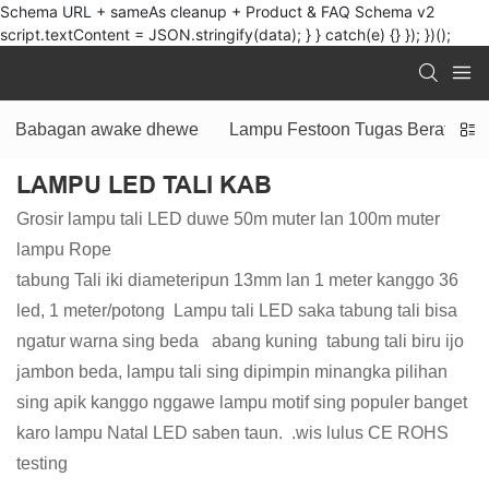
Schema URL + sameAs cleanup + Product & FAQ Schema v2
script.textContent = JSON.stringify(data); } } catch(e) {} }); })();
Babagan awake dhewe
Lampu Festoon Tugas Berat
LAMPU LED TALI KAB
Grosir lampu tali LED duwe 50m muter lan 100m muter
lampu Rope
tabung Tali iki diameteripun 13mm lan 1 meter kanggo 36
led, 1 meter/potong Lampu tali LED saka tabung tali bisa
ngatur warna sing beda abang kuning tabung tali biru ijo
jambon beda, lampu tali sing dipimpin minangka pilihan
sing apik kanggo nggawe lampu motif sing populer banget
karo lampu Natal LED saben taun. .wis lulus CE ROHS
testing