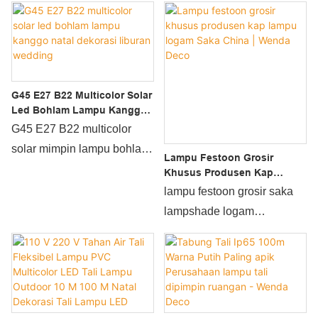
G45 E27 B22 Multicolor Solar
Led Bohlam Lampu Kanggo
Natal Dekorasi Liburan
G45 E27 B22 multicolor
Wedding
solar mimpin lampu bohlam
Lampu Festoon Grosir
kanggo dekorasi liburan
Khusus Produsen Kap
Lampu Logam Saka China |
wedding natal
lampu festoon grosir saka
Wenda Deco
dikembangaké dening
lampshade logam
perusahaan sing
dibandhingake karo produk
crystallization saka
padha ing pasar, wis
teknologi perusahaan liwat
kaluwihan pinunjul
taun, kanthi panutup
incomparable ing syarat-
dikarepake pasar, lan
syarat kinerja, kualitas,