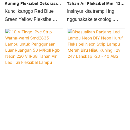
Kuning Fleksibel Dekorasi
Tahan Air Fleksibel Mini 12 V
Natal 24v Digunakan Di Kota
Lampu Tali 110 V Neon
Kunci kanggo Red Blue
Insinyur kita trampil ing
Proyek Lampu Strip Lampu
Fleksibel Led Strip 220 V
Green Yellow Fleksibel
nggunakake teknologi.
Neon Flex Rgb Led Lampu
Natal Dekorasi 24v
Amarga saka serviceability
Neon Lampu
Digunakake Ing City Project
sudhut lan fungsi kuwat,
Strip Lighting Neon Flex
120leds/m Outdoor
Rgb Led Light daya saing
Waterproof Fleksibel Mini
inovasi.Dibandhingake karo
12v Lampu Tali 110v Neon
sing tradisional, iku luwih
Flex Led Strip 220v umum
ketemu panjaluk pasar.Dadi
katon ing orane katrangan
produk iki digunakake
aplikasi(s) saka Lampu Tali
digunakake ing Rope
saiki.
Lights.