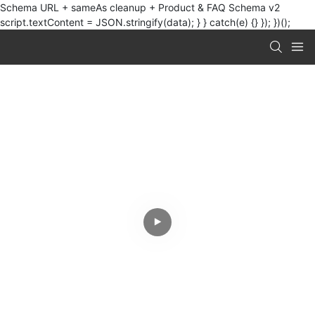
Schema URL + sameAs cleanup + Product & FAQ Schema v2
script.textContent = JSON.stringify(data); } } catch(e) {} }); })();