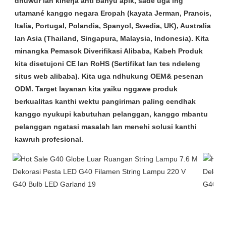
dhuwur lan kinerja anti banyu apik, sade uga ing
utamané kanggo negara Eropah (kayata Jerman, Prancis,
Italia, Portugal, Polandia, Spanyol, Swedia, UK), Australia
lan Asia (Thailand, Singapura, Malaysia, Indonesia). Kita
minangka Pemasok Diverifikasi Alibaba, Kabeh Produk
kita disetujoni CE lan RoHS (Sertifikat lan tes ndeleng
situs web alibaba). Kita uga ndhukung OEM& pesenan
ODM. Target layanan kita yaiku nggawe produk
berkualitas kanthi wektu pangiriman paling cendhak
kanggo nyukupi kabutuhan pelanggan, kanggo mbantu
pelanggan ngatasi masalah lan menehi solusi kanthi
kawruh profesional.