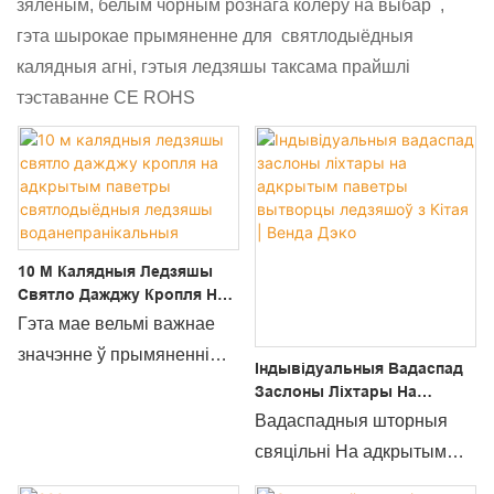
зялёным, белым чорным рознага колеру на выбар ,
гэта шырокае прымяненне для святлодыёдныя
калядныя агні, гэтыя ледзяшы таксама прайшлі
тэставанне CE ROHS
10 М Калядныя Ледзяшы
Святло Дажджу Кропля На
Адкрытым Паветры
Гэта мае вельмі важнае
Святлодыёдныя Ледзяшы
значэнне ў прымяненні
Воданепранікальныя
Індывідуальныя Вадаспад
тэхналогіі ў вытворчай
Ліхтары Для Калядных
Заслоны Ліхтары На
Казачных Агнёў
Адкрытым Паветры
практыцы 10-метровай
Вадаспадныя шторныя
Вытворцы Ледзяшоў З
каляднай ільдзінкі Light
свяцільні На адкрытым
Кітая | Венда Дэко
Rain DropOutdoor LED
паветры ледзяныя агні у