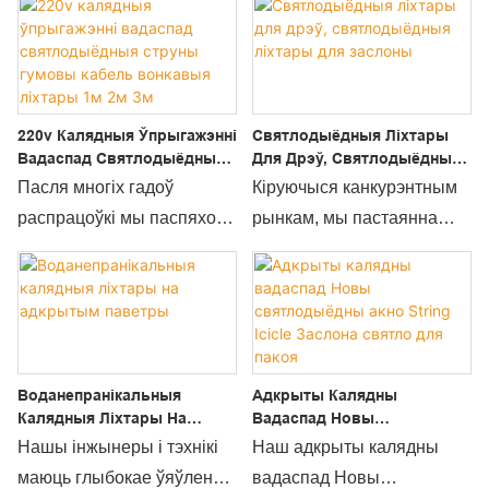
Icicle воданепранікальнай
параўнанні з аналагічнымі
ліхтары для калядных
прадуктамі на рынку, яны
казачных ліхтароў. У
маюць непараўнальныя
вобласці (-ах) калядных
выдатныя перавагі з
220v Калядныя Ўпрыгажэнні
Святлодыёдныя Ліхтары
агнёў прадукт шырока
пункту гледжання
Вадаспад Святлодыёдныя
Для Дрэў, Святлодыёдныя
прызнаны.
прадукцыйнасці, якасці,
Струны Гумовы Кабель
Ліхтары Для Заслоны
Пасля многіх гадоў
Кіруючыся канкурэнтным
вонкавага выгляду і г.д., і
Вонкавыя Ліхтары 1м 2м 3м
распрацоўкі мы паспяхова
рынкам, мы пастаянна
карыстаюцца добрай
распрацавалі найбольш
ўдасканальваем тэхніку
рэпутацыяй на рынку.
эфектыўныя метады і
для забеспячэння
Wenda Deco абагульняе
ўмелі прымяняць іх у
высакаякаснай
дэфекты мінулых
вытворчым працэсе.
вытворчасці
прадуктаў і пастаянна
Сцэнарыі яго прымянення
святлодыёдных ліхтароў
ўдасканальвае іх.
Воданепранікальныя
Адкрыты Калядны
былі пашыраны да
для дрэў з падаючай
Тэхнічныя характарыстыкі
Калядныя Ліхтары На
Вадаспад Новы
святочнага асвятлення
зоркай калядных
Адкрытым Паветры
Святлодыёдны Акно String
вадаспаду штор для
Нашы інжынеры і тэхнікі
Наш адкрыты калядны
(стары).
ледзяшоў, святлодыёдных
Icicle Заслона Святло Для
вонкавых ліхтароў можна
маюць глыбокае ўяўленне
вадаспад Новы
Пакоя