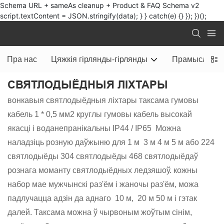
Schema URL + sameAs cleanup + Product & FAQ Schema v2
script.textContent = JSON.stringify(data); } } catch(e) {} }); })();
Пра нас
Цяжкія гірлянды-гірлянды
Прамысловыя
СВЯТЛОДЫЁДНЫЯ ЛІХТАРЫ
вонкавыя святлодыёдныя ліхтары таксама гумовы
кабель 1 * 0,5 мм2 круглы гумовы кабель высокай
якасці і воданепранікальны IP44 / IP65 Можна
наладзіць розную даўжыню для 1 м 3 м 4 м 5 м або 224
святлодыёды 304 святлодыёды 468 святлодыёдаў
рознага моманту святлодыёдных ледзяшоў. кожны
набор мае мужчынскі раз'ём і жаночы раз'ём, можа
падлучацца адзін да аднаго 10 м, 20 м 50 м і гэтак
далей. Таксама можна ў чырвоным жоўтым сінім,