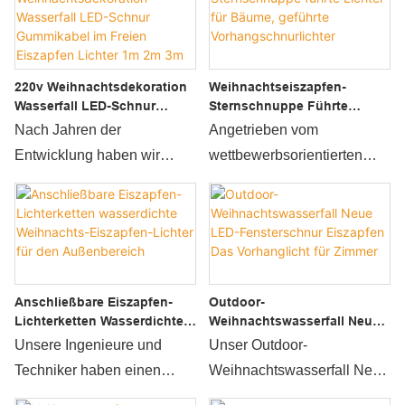
Weihnachtslichter mit
hat es unvergleichliche
Regentropfen für
herausragende Vorteile in
Weihnachtslichterketten. Im
Bezug auf Leistung,
220v Weihnachtsdekoration
Weihnachtseiszapfen-
Bereich der
Qualität, Aussehen usw.
Wasserfall LED-Schnur
Sternschnuppe Führte
Weihnachtsbeleuchtung ist
und genießt einen guten
Gummikabel Im Freien
Lichter Für Bäume, Geführte
Nach Jahren der
Angetrieben vom
das Produkt weit verbreitet.
Ruf auf dem Markt. Wenda
Eiszapfen Lichter 1m 2m 3m
Vorhangschnurlichter
Entwicklung haben wir
wettbewerbsorientierten
Deco fasst die Mängel
erfolgreich die effektivsten
Markt verbessern wir
früherer Produkte
Techniken ausgearbeitet
kontinuierlich die
zusammen und verbessert
und sie auf den
Techniken, um die qualitativ
sie kontinuierlich. Die
Herstellungsprozess
hochwertige Herstellung
Spezifikationen von
angewendet. Die
von Weihnachts-Eiszapfen-
Waterfall Curtain Lights
Anschließbare Eiszapfen-
Outdoor-
Anwendungsszenarien
Sternschnuppen-LED-
Outdoor Icicle Lights
Lichterketten Wasserdichte
Weihnachtswasserfall Neue
wurden auf Holiday Lighting
Lichtern für Bäume und
Weihnachts-Eiszapfen-
LED-Fensterschnur
können an Ihre Bedürfnisse
Unsere Ingenieure und
Unser Outdoor-
(alt) erweitert.
LED-Vorhang-Lichterketten
Lichter Für Den
Eiszapfen Das Vorhanglicht
angepasst werden.
Techniker haben einen
Weihnachtswasserfall New
Außenbereich
Für Zimmer
sicherzustellen. Das
Um den Umsatz von
tiefen Einblick in die neuen
Led Window String Icicle