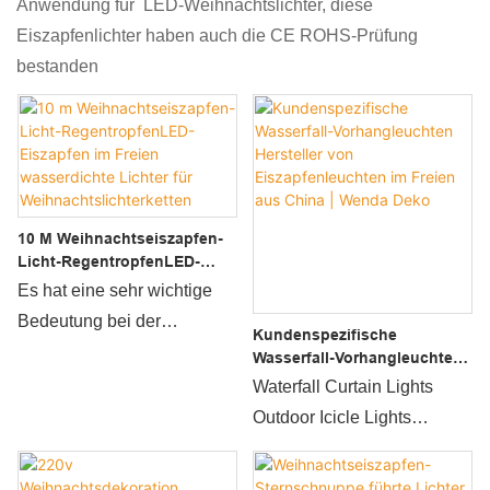
Anwendung für LED-Weihnachtslichter, diese
Eiszapfenlichter haben auch die CE ROHS-Prüfung
bestanden
10 M Weihnachtseiszapfen-
Licht-RegentropfenLED-
Eiszapfen Im Freien
Es hat eine sehr wichtige
Wasserdichte Lichter Für
Bedeutung bei der
Weihnachtslichterketten
Kundenspezifische
Anwendung von
Wasserfall-Vorhangleuchten
Hersteller Von
Technologie in der
Waterfall Curtain Lights
Eiszapfenleuchten Im Freien
Herstellungspraxis der 10 m
Outdoor Icicle Lights
Aus China | Wenda Deko
langen wasserdichten LED-
Verglichen mit ähnlichen
Eiszapfen-
Produkten auf dem Markt