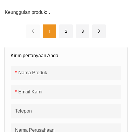
E14 18*48mm
Keunggulan produk:
1
2
3
1. Mudah dipasang dan
dapat digunakan bersama
dengan lampu sabuk.
Kirim pertanyaan Anda
Nama Produk
2. Basis bohlam diisi
dengan lem.
Email Kami
Telepon
3. Bohlam buram transparan
dan berwarna-warni
semuanya tersedia.
Nama Perusahaan