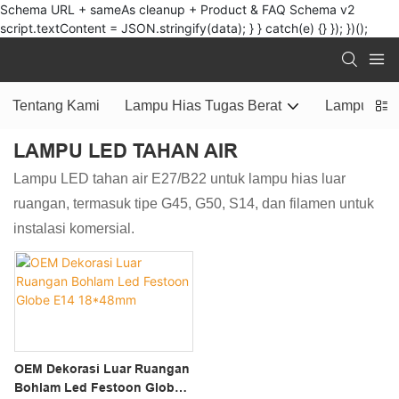
Schema URL + sameAs cleanup + Product & FAQ Schema v2
script.textContent = JSON.stringify(data); } } catch(e) {} }); })();
Tentang Kami
Lampu Hias Tugas Berat
Lampu Nata
LAMPU LED TAHAN AIR
Lampu LED tahan air E27/B22 untuk lampu hias luar
ruangan, termasuk tipe G45, G50, S14, dan filamen untuk
instalasi komersial.
OEM Dekorasi Luar Ruangan
Bohlam Led Festoon Globe