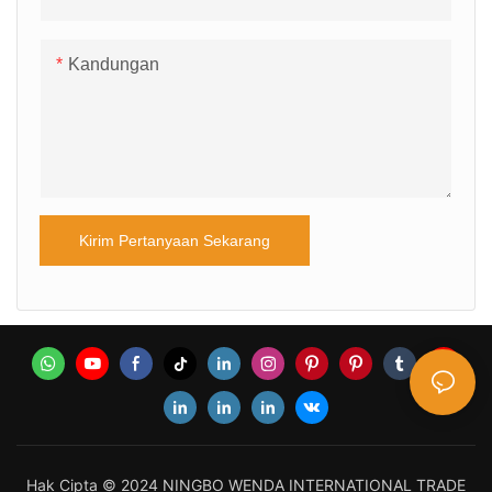
Kandungan
4. Efek tahan air IP44/IP65,
yang dapat digunakan
dengan aman di luar
ruangan.
Kirim Pertanyaan Sekarang
5. Itu yang bisa digunakan
untuk pesta pernikahan di
rumah &taman bangunan
pasar super showroom
menunjukkan dekorasi
jendela.
Hak Cipta © 2024 NINGBO WENDA INTERNATIONAL TRADE