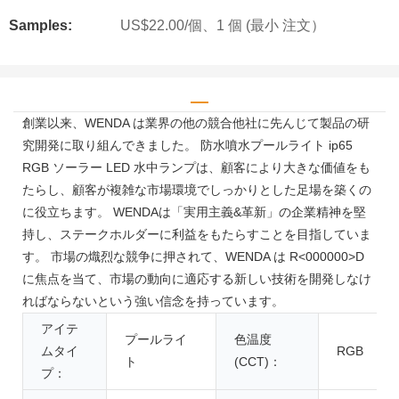
Samples:
US$22.00/個、1 個 (最小 注文）
創業以来、WENDA は業界の他の競合他社に先んじて製品の研
究開発に取り組んできました。 防水噴水プールライト ip65
RGB ソーラー LED 水中ランプは、顧客により大きな価値をも
たらし、顧客が複雑な市場環境でしっかりとした足場を築くの
に役立ちます。 WENDAは「実用主義&革新」の企業精神を堅
持し、ステークホルダーに利益をもたらすことを目指していま
す。 市場の熾烈な競争に押されて、WENDA は R<00​​0000>D
に焦点を当て、市場の動向に適応する新しい技術を開発しなけ
ればならないという強い信念を持っています。
アイテ
プールライ
色温度
ムタイ
RGB
ト
(CCT)：
プ：