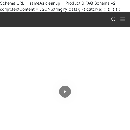
Schema URL + sameAs cleanup + Product & FAQ Schema v2
script.textContent = JSON.stringify(data); } } catch(e) {} }); })();