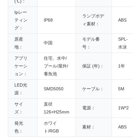
(℃)：
Ipレー
ランプボデ
ティン
IP68
ABS
ィ素材：
グ：
原産
モデル番
SPL-
中国
地：
号：
水泳
アプリ
住宅、水中/
ケーシ
プール/屋外/
保証 (年)：
1年
ョン：
養魚池
LED光
SMD5050
ケーブル：
5M
源：
サイ
直径
電源：
1W*2
ズ：
126×H25mm
発光
ホワイ
素材：
ABS
色：
ト/RGB