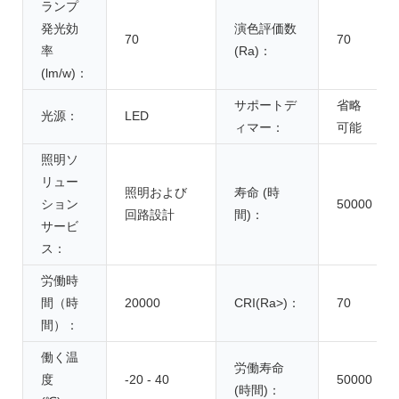
ランプ
発光効
演色評価数
70
70
率
(Ra)：
(lm/w)：
サポートデ
省略
光源：
LED
ィマー：
可能
照明ソ
リュー
照明および
寿命 (時
ション
50000
回路設計
間)：
サービ
ス：
労働時
間（時
20000
CRI(Ra>)：
70
間）：
働く温
労働寿命
度
-20 - 40
50000
(時間)：