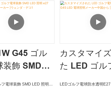
1W G45 ゴル
カスタマイ
装飾 SMD
た LED ゴ
照明 E27 G45
防水透明 E27
ゴルフ電球装飾 SMD LED 照明
LEDゴルフ電球防水透明E27 
 電球メーカー |
LED 電球照
 LED 電球は、市場の同様の製品と
照明は、市場の同様の製品
性能、品質、外観などの点で比
能、品質、外観などの点で
ンダ・デコ1
カー中国から
れた利点があり、市場で高い評
た利点があり、市場で良い