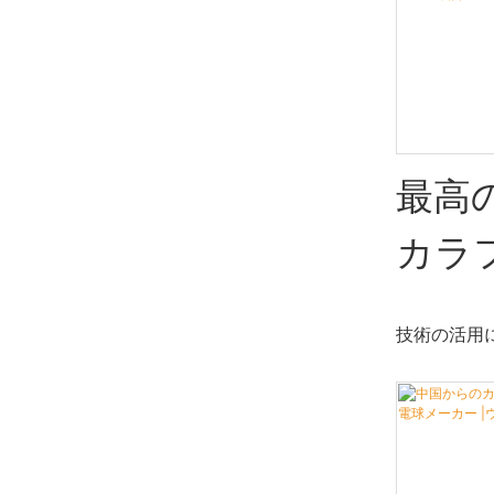
220v
ト B22 プラ
1w G45 
カラフ
製品は高く
球
最高の 
カラ
球 E
技術の活用
マス装
造され、テ
電球業界お
LED
高レベルに
Wend