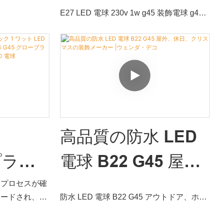
装飾電球 G45 プラ
欠陥をまとめてい
E27 LED 電球 230v 1w g45 装飾電球 g45
に改良し続けま
スチック電球 1 ワ
プラスチック電球 1w g45 LED 電球は、市
E27 G45
場の同様の製品と比較して、性能、品質、
ーズに応じてカ
ット G45 LED 電球
外観などの点で比類のない優れた利点があ
り、市場で高い評価を得ています。Wenda
メーカー |ウェン
Decoでは過去の製品の欠点を集約し、継
続的に改善を行っております。 E27 LED
ダ・デコ
に、工場直販防
電球 230v 1w g45 装飾電球 g45 プラスチ
球照明の製造プロ
ック電球 1w g45 LED 電球の仕様は、ニー
ることに成功し
E
高品質の防水 LED
ズに応じてカスタマイズできます。
ればあるほど、
D電球の分野で
プラス
電球 B22 G45 屋
創業以来、私たちはテクノロジーの重要性
ット
外、休日、クリス
造プロセスが確
を強調してきました。 私たちは常に技術の
レードされ、時
防水 LED 電球 B22 G45 アウトドア、ホリ
向上を図り、その技術を駆使して製品の多
トゥー
マスの装飾メーカ
約されます。そ
デー、クリスマス装飾用 市場の同様の製品
機能化、特性化を図ってきました。 LED