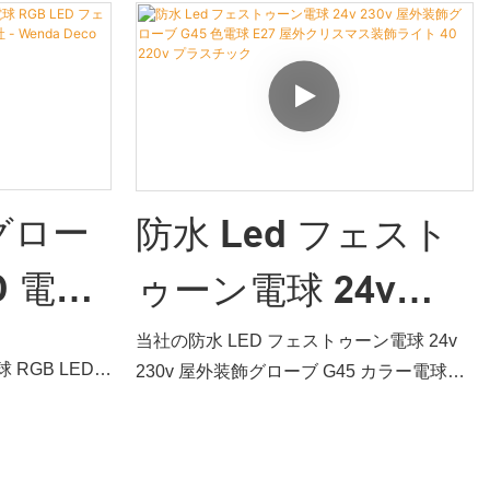
電球の分野に拡大
と比較して、性能、品質、外観などの点で
電球の分野全体で、この製品は特に役立ち
22 屋
ー |ウェンダ・デコ
比類のない優れた利点があり、市場で良い
ます。
評判を得ています。Wenda Deco の欠陥を
 グロー
要約します。過去の製品を改良し、継続的
に改良します。 防水 LED 電球 B22 G45 屋
 24v
外、休日、クリスマス装飾の仕様は、ニー
 G45
ズに応じてカスタマイズできます。
 グロー
防水 Led フェスト
D 電球
ゥーン電球 24v
現在私たちが主に焦点を当てているのは、
核となる競争力を強化することです。 これ
フェスト
230v 屋外装飾グロ
当社の防水 LED フェストゥーン電球 24v
らの技術を活用することで、屋外、休日、
 RGB LED
230v 屋外装飾グローブ G45 カラー電球
クリスマス用の装飾用屋内照明用防水 LED
27
ーブ G45 色電球
 LED 電球
E27 屋外クリスマス装飾ライト 40 220v プ
電球 B22 G45 LED の品質を保証できるこ
して、性能、品
ラスチックは複数のテストを経て、関連す
球会社 -
とは広く知られています。LED 電球の分野
E27 屋外クリスマ
ない優れた利点
る正規輸入 & 輸出証明書を取得していま
で使用するために製造されています。