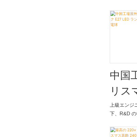
IP44 屋外防
電球 2
製造に貢献し
野では、こ
電球
れています
中国
リス
B22
上級エンジ
下、R&D 
E27
取り組み、
ました。 