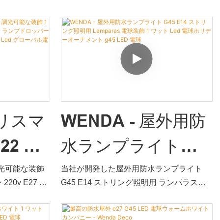
ィー結婚式 G45 グ
の品質と多機能
ローブ電球1w 2wフィラメント360度角度
V G45
ることができま
LED電球は、採用されたすべての原材料の
ローブ電球 1 ワッ
完璧な性能を組み合わせた完璧な結果で
す。 そのおかげで、WENDA には多くの優
ト 2 ワットフィラ
れた機能が備わっています。 また、科学的
かつ合理的に設計されています。 内部構造
メント 360 度角度
と外観は、専門のデザイナーと技術者によ
LED 電球
って綿密に設計されています。 顧客の要求
クリスマ
WENDA - 屋外用防
と好みを十分に満たすことができます
22 調
水ランプライト
1 ワ
G45 E14 ストリン
調光可能な装飾
当社が開発した屋外用防水ランプライト
20v E27 ラ
G45 E14 ストリング照明用 ランパラス電
フェスト
グ照明用 Lamparas
アルミニウムと
球装飾 1 ワット LED 電球ホリデーオーナ
バル電球ライト
メントは、お客様の悩みのポイントを正確