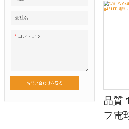
カラフルな
イト 2
様の製品と
会社名
どの面で比
フル
界で良い評判
コンテンツ
Decoは過
ク電球
的に改善してい
Wend
1W G45 L
マスライト 2
ック電球の
マイズでき
お問い合わせを送る
品質 
WENDA
に、高品質
フ電球
れています。 B
カラー RGB