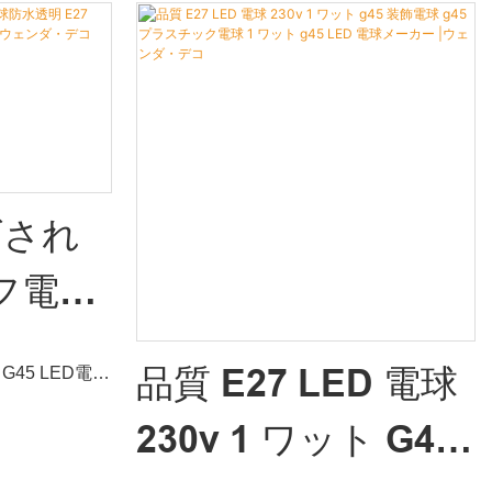
ズされ
ルフ電球
 G45
品質 E27 LED 電球
G45 LED電球
明メー
と比較して、性
230v 1 ワット G45
比類のない優れ
 |ウェ
評判を得ていま