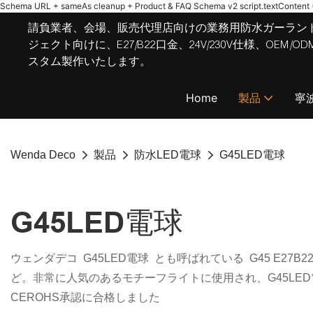
Schema URL + sameAs cleanup + Product & FAQ Schema v2
script.textContent = 
請負業者、会場、販売代理店向けの業務用防水ガーラン
ジェクト向けに、E27/B22口金、24V/230V仕様、OE
スタム製作いたします。
Home
製品
寧
Wenda Deco
製品
防水LED電球
G45LED電球
G45LED電球
ウェンダデコ G45LED電球 とも呼ばれている G45 E
ど。非常に人気のあるモチーフライトに使用され、G45LED電球が
CEROHS承認に合格しました