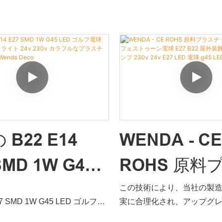
。Wenda Deco は、過去の
す。Wenda Decoは、の
ンダ・デコ
合を改善し、継続的に改善しま
ます。過去の製品を継続的
45 ゴルフ電球装飾 SMD LED 照
す。 LED ゴルフ電球防水透明 
45 LED 電球の仕様は、ニーズに
LED 電球照明の仕様は、ニ
タマイズできます。
スタマイズできます。
ット ホリデー 220v G45 LED
製品の利点を促進するため
 グローブ B22 E27 LED 電
水透明 E27 G45 LED 電
と技術の重視と切り離すことが
セスに最新の技術を導入す
B22 E14
WENDA - C
力な市場競争力を長期間維持で
ました。製品が多機能であ
た、製品のカスタマイズは温か
より広く使用されます。 LE
SMD 1W G45
ROHS 原料
ます。
広く使用されています。
 ゴルフ電球
チック 1 ワ
この技術により、当社の製
27 SMD 1W G45 LED ゴルフ電
実に合理化され、アップグ
 クリスマス ラ
LED フェス
D クリスマスライト 24V 230V
間とエネルギーが大幅に節