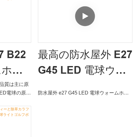
E27 ラ
電球装飾 1 ワット
従来のものと比
に把握することで、市場の大多数のお客様
よく満たしてい
から支持され、賞賛されています。 LED電
パーワ
Led 電球ホリデー
はスマート電球
球を含む
ミニウ
オーナメント G45
チック
LED 電球
7 B22
最高の防水屋外 E27
バル電
ムホワ
G45 LED 電球ウォ
 LED
ト グロ
ームホワイトカン
と品質は主に原
ED電球の原材
防水屋外 e27 G45 LED 電球ウォームホワ
電球ラン
パニー - Wenda
性能について多
イト 市場の類似製品と比較して、性能、品
す。 このように
質、外観などの点で比類のない優れた利点
 LED
Deco
から保証されま
があり、市場で良い評判を得ています。
れた特性を備え
Wenda Decoは過去の製品の欠陥をまとめ
います。
ていますを継続的に改善します。 防水屋外