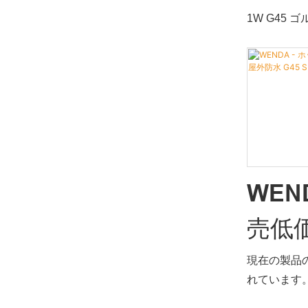
LED 
230v カ
1W G45 
久性や安定
LED
e27 g45
すべて備え
比較して、
ウェ
WENDA 
類のない優
業に応用さ
価を得ています
に発揮され
製品の不具
す。 1W G
明 e27 g
応じてカス
WEN
売低
1W G45電
威機関の厳
飾照明
現在の製品
きる性能、
れています
し、業界で
水 G4
機能なホッ
め、LED