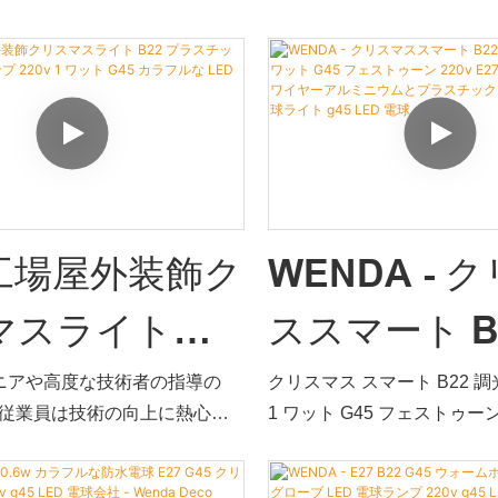
水 G45 SMD LED 電球 230V の
用されています。実証済み
30V G45 LED
電球 B22 230
ています。LED 電球の応用分
機能により、現場で見つけ
の製品はよく見られ、広く使わ
す。 ) LED電球
LED 電球
工場屋外装飾ク
WENDA - 
マスライト
ススマート B
 プラスチック
光可能な装飾 
ニアや高度な技術者の指導の
クリスマス スマート B22 
の従業員は技術の向上に熱心に
1 ワット G45 フェストゥーン 2
 LED ランプ
ット G45 
製造プロセスの効率化を実現し
ンプ ドロッパー ワイヤー 
中国工場屋外装飾クリスマスライ
プラスチック LED グロー