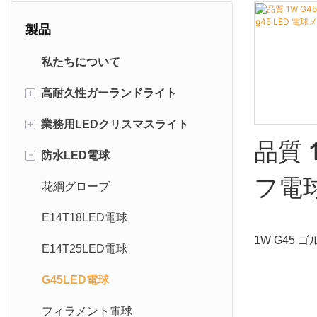
製品
私たちについて
+
高耐久性ガーランドライト
+
業務用LEDクリスマスライト
フラットケーブルガーランドラ
イト
品質 
-
防水LED電球
導かれたロープライト
丸型ケーブル花綱ライト
フ電球
LEDストリングライト
花綱グローブ
24V ガーランドライト
LED 
導かれたつららライト
E14T18LED電球
G45フェストゥーンライト230v
1W G45 
導かれたカーテンライト
E14T25LED電球
LED
e27 g45
E14フェストゥーンライト
その他の照明アクセサリー
G45LED電球
比較して、
ウェ
類のない優
Led Meteor Lights
フィラメント電球