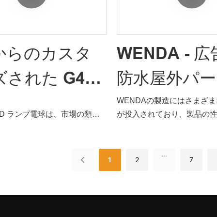
w カラフルな防水電球 E27 G45 ラ
屋外の結婚式やクリスマスの装
v LED 電球 g45 LED 電球
からのカスタ
WENDA - 
同様の製品と比較して、性能、
などの面で比類のない優れた利
された G45
防水屋外パー
んでいます。 Wenda Deco
品の欠点を要約し、継続的に改
 LED ランプ電
と除草カラ
WENDAの製造にはさまざ
 220v 0.6w カラフルな防水
 LED ランプ電球は、市場の類似
が投入されており、製品の
 G45 ランプライト屋外の結婚式
カー |ウェン
交換 E27 G4
して、性能、品質、外観などの
い、その応用範囲も広がって
装飾装飾的な 240v LED 電
ない優れた利点があり、市場で
までのところ、LED 電球の
LED 電球の仕様は、ニーズに応じ
デコ
ランプ LED
...
います。Wenda Deco は過
証明されています。
1
2
7
イズできます。
欠陥を要約し、継続的にそれら
イトゴルフ
 G45 B22 LED ランプ電球
ニーズに応じてカスタマイズで
ランプ G45 
があります。