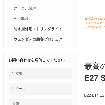
価を得ています
製品の不具
ストロボ電球
す。 1W G
A60電球
明 e27 g
応じてカス
防水屋外用ストリングライト
ウェンダデコ顧客プロジェクト
軽量防水 1 ワ
ランプ、クリア
お問い合わせを送信してください
球は、才能
最高の 
できず、強
きます。ま
名前
E27 
く歓迎され
LED
メール
B22 E14 E
LED
球 RGB LE
電話