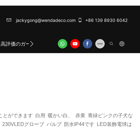
jackygong@wendadeco.com​​​​​​​
+86 139 8930 6042
最高評価のガーランドライト
ODM/OEM SERVICE
WE
出すことができます 白用 暖かい白、 赤黄 青緑ピンクの子犬な
30VLEDグローブ バルブ 防水IP44です LED装飾電球は