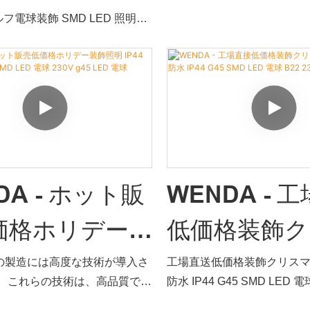
照明 E27 G45
があり、市場で高い評価を
Wenda Deco
ラフルなプラスチック電球は、耐
ゴルフ電球装飾 SMD LED 照明
Wenda Deco過去の製品
性などの原材料の優れた性能を
 電球メーカー |
 LED 電球は、市場の同様の製品と
継続的に改善を行っています。
ています。 要約すると、
性能、品質、外観などの点で比
ーブ色変更 LED 電球 RGB 
ンダ・デコ
は優れた特性を備えています。 産
れた利点があり、市場で高い評
ゥーン電球 e27 g45 LED
れると、その大きな役割が十分
。Wenda Deco は、過去の
ニーズに応じてカスタマイ
ます。
合を改善し、継続的に改善しま
45 ゴルフ電球装飾 SMD LED 照
45 LED 電球の仕様は、ニーズに
当社は、製品の設計、製造
タマイズできます。
技術を最大限に活用してい
DA - ホット販
WENDA - 
点により、G45 グローブ色変
RGB LED フェストゥーン電球
価格ホリデー装
低価格装飾ク
球装飾SMD LED照明は、国家権
広い用途を享受できること
しい品質試験に合格し、信頼で
り、業界で広く見ることがで
 IP44 屋外防
マス耐衝撃屋
の製造には高度な技術が導入さ
工場直送低価格装飾クリス
安定した品質、品質保証を有
LED電球。
。 これらの技術は、高品質で多
防水 IP44 G45 SMD LED 電球
高い評価を得ています。そのた
5 SMD LED
IP44 G45 S
ト販売低価格ホリデー装飾照明
の設計、製造、テストには
電球として広く使用できます。