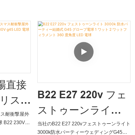
得ています。
す。 合理的に設計された構造と外観で多く
ス装飾ライト 40
の欠点を整理し、
の注目を集め、業界でもトレンドをリード
 G45 グロ
しています。 また、WENDA には、顧客が
220v プラスチック
LED フェスト
予期せぬ利益を獲得し、多額の費用を節約
 電球の仕様は、
できるのに間違いなく役立ついくつかの優
ズできます。
れた機能があります。
、テストにその
ます。上記の利
工場直接
更 LED 電球
B22 E27 220v フェ
 e27 は、幅
リス
が証明されてお
ストゥーンライト
きます。 )の
外防水
マス耐衝撃屋外
3000k 防水パーテ
 B22 230V
当社のB22 E27 220vフェストゥーンライト
MD LED
高度な技術が適
3000k防水パーティーウェディングG45グ