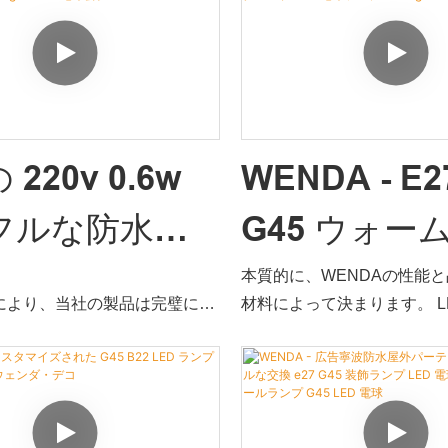
 1 ワット G45
ゥーン 220v 
スチック E27 LED ランプ 220v
の競争力の鍵は革新です。
カラフルな LED 電球の分野では、
較して、市場の需要をより
ルな LED 電
ンプドロッ
認識されています
ます。そのため、この製品
で広く使用されています。
イヤーアル
ムとプラス
220v 0.6w
WENDA - E2
Led グロー
フルな防水電
G45 ウォー
球ライト G45
27 G45 クリス
イト 1 ワッ
本質的に、WENDAの性能
電球
により、当社の製品は完璧に製
材料によって決まります。 L
飾 240v G45
ーブ LED 
ストされています。現在、LED
料に関しては、化学成分と
よびその他の分野で、製品は最
くのテストが行​​われていま
 電球会社 -
プ 220v G45
あります。
して、製品の品質はソース
す。 現時点では、製品は優
a Deco
電球
ていることがテストされて