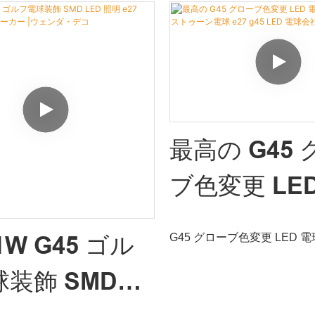
プラスチック電球は、市場の同
の適用範囲は、g45 LED 
4v 230v カラ
ン電球 E27 B
比較して、性能、品質、外観な
されました。
類のない優れた利点があり、業
なプラスチッ
外装飾 G45
を楽しんでいます。 Wenda
去の製品の欠点を要約し、継続
会社 -
ブランプ 230v
ます。 B22 E14 E27 SMD
a Deco
E27 LED 電球
ED ゴルフ電球 RGB LED クリス
最高の G45
4V 230V カラフルなプラスチ
LED 電球
仕様は、ニーズに応じてカスタ
ブ色変更 LE
ます。
RGB LED 
G45 グローブ色変更 LED 電球
1W G45 ゴル
の安定した性能を実現するため
ゥーン電球 E
フェストゥーン電球 e27 g45
で信頼性の高い原材料が使用さ
装飾 SMD
は、市場の類似製品と比較
G45 LED 電
22 E14 E27 SMD 1W G45
質、外観などの点で比類の
 LED クリスマスライト 24v