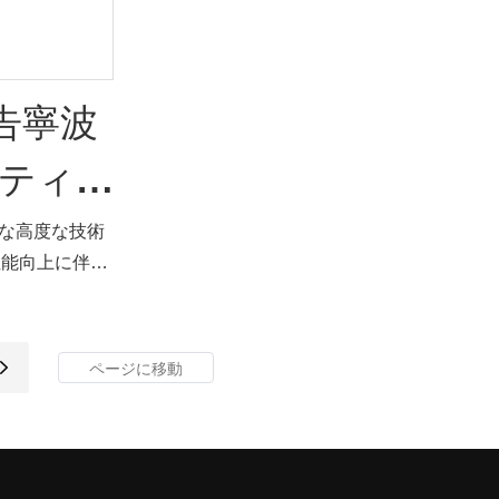
e27 G45 LED 電球ウォームホワイトの仕様
は、ニーズに応じてカスタマイズできま
す。
広告寧波
ティー
当社の技術者は、テクノロジーを開発およ
び最適化する優れた能力を持っています。
フルな
まな高度な技術
防水屋外 e27 G45 LED 電球 1W LED 電球
性能向上に伴
LED ランプ LED ライト SMD 2835 LED 電
5 装飾
います。 これ
球 LED 温白色色温度電球の製造プロセス
分野での使用が
では、テクノロジーが重要な役割を果たし
 電球ラ
ていることを認めなければなりません。現
ボール
在、主に WENDA の分野で使用されていま
す。 。
LED 電