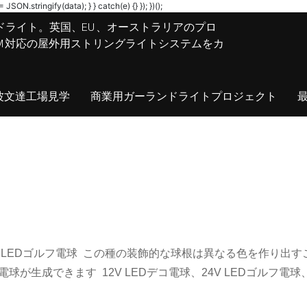
JSON.stringify(data); } } catch(e) {} }); })();
ドライト。英国、EU、オーストラリアのプロ
M/ODM対応の屋外用ストリングライトシステムをカ
波文達工場見学
商業用ガーランドライトプロジェクト
27B22LEDゴルフ電球 この種の装飾的な球根は異なる色を作り
生成できます 12V LEDデコ電球、24V LEDゴルフ電球、2