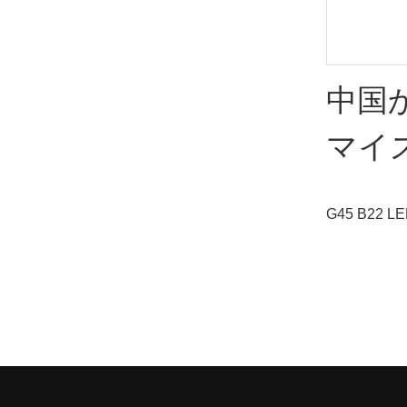
220v 0.6
ンプライト
飾装飾用 240
中国
は、市場の
品質、外観
マイズ
点があり、楽し
は過去の製
B22
善しています。
G45 B22
電球 E27
球メー
製品と比較
やクリスマスの
点で比類の
球 g45 
ダ・
高い評価を得て
てカスタマ
去の製品の
を改善します。
の仕様は、
とても人気
きます。