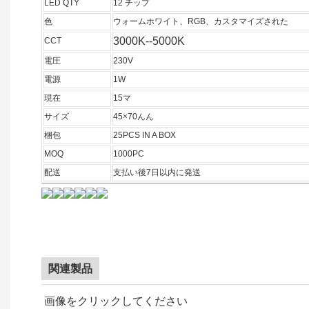
LED QTY
12 チップ
色
ウォームホワイト、RGB、カスタマイズされた
3000K--5000K
CCT
電圧
230V
電源
1W
現在
15マ
サイズ
45×70んん
梱包
25PCS IN A BOX
MOQ
1000PC
配送
支払い後7日以内に発送
関連製品
画像をクリックしてください