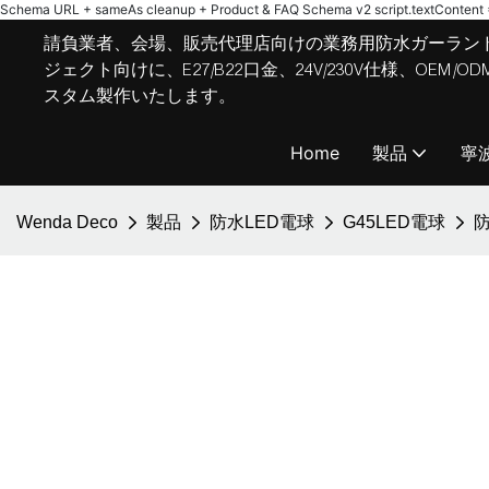
Schema URL + sameAs cleanup + Product & FAQ Schema v2
script.textContent = 
請負業者、会場、販売代理店向けの業務用防水ガーラン
ジェクト向けに、E27/B22口金、24V/230V仕様、OE
スタム製作いたします。
Home
製品
寧
Wenda Deco
製品
防水LED電球
G45LED電球
防