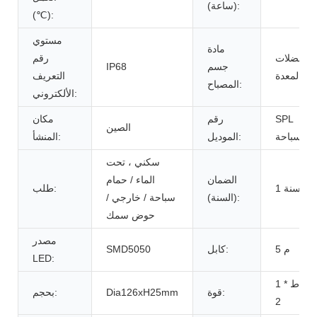
(ساعة):
(℃):
مستوي
مادة
عضلات
رقم
جسم
IP68
المعدة
التعريف
المصباح:
الألكتروني:
SPL
رقم
مكان
الصين
السباحة
الموديل:
المنشأ:
سكني ، تحت
الضمان
الماء / حمام
1 سنة
طلب:
(السنة):
سباحة / خارجي /
حوض سمك
مصدر
5 م
كابل:
SMD5050
LED:
1 واط *
قوة:
Dia126xH25mm
بحجم:
2