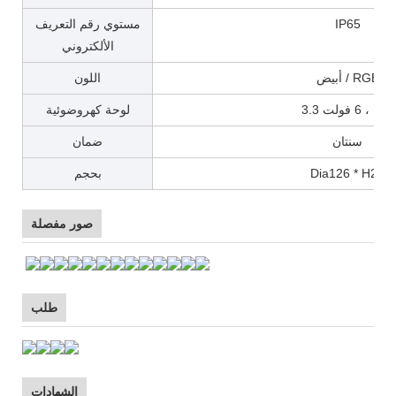
IP65
مستوي رقم التعريف
الألكتروني
أبيض / RGB
اللون
3.3 واط ، 6 فولت
لوحة كهروضوئية
سنتان
ضمان
Dia126 * H25
بحجم
صور مفصلة
طلب
الشهادات