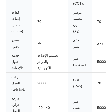
(CCT):
مؤشر
كفاءة
تجسيد
إضاءة
70
70
اللون
المصباح
(رع):
(lm / w):
دعم
مصدر
رقم
قاد
ديمر:
ضوء:
تصميم الإضاءة
خدمة
عمر
50000
والدوائر
حلول
(ساعات):
الكهربائية
الإضاءة:
وقت
CRI
70
20000
العمل
(Ra>):
(ساعات):
درجة
عمر
حرارة
50000
العمل
-20 - 40
العمل