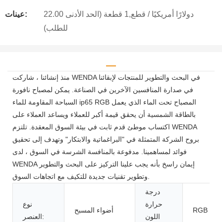
22.00 دولارًا أمريكيًا / قطع,1 قطعة (الحد الأدنى
عينات:
للطلب)
منذ إنشائنا ، شاركت WENDA في البحث والتطوير للمنتجات لإبقائنا
في صدارة المنافسين الآخرين في الصناعة. يمكن لمصباح نافورة
السباحة المقاومة للماء ip65 RGB المصباح تحت الماء الذي يعمل
بالطاقة الشمسية أن يحقق قيمة أكبر للعملاء ويساعد العملاء على
اكتساب موطئ قدم ثابت في بيئة السوق المعقدة. تلتزم WENDA
بروح الشركة المتمثلة في "البراغماتية والابتكار" وتهدف إلى تحقيق
فوائد لمساهمينا. مدفوعة بالمنافسة الشرسة في السوق ، لدى
WENDA إيمان راسخ بأنه يجب علينا التركيز على البحث والتطوير
وتطوير تقنيات جديدة للتكيف مع اتجاهات السوق.
درجة
حرارة
نوع
RGB
أضواء المسبح
اللون
العنصر: