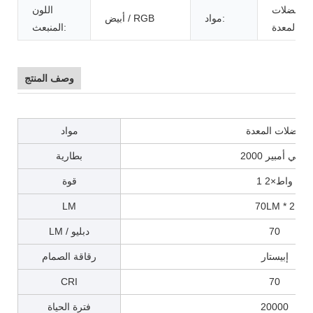
عضلات
اللون
مواد:
أبيض / RGB
المعدة
المنبعث:
وصف المنتج
عضلات المعدة
مواد
2000 مللي أمبير
بطارية
1 واط×2
قوة
LM
70LM * 2
70
LM / دبليو
إبيستار
رقاقة الصمام
CRI
70
20000
فترة الحياة