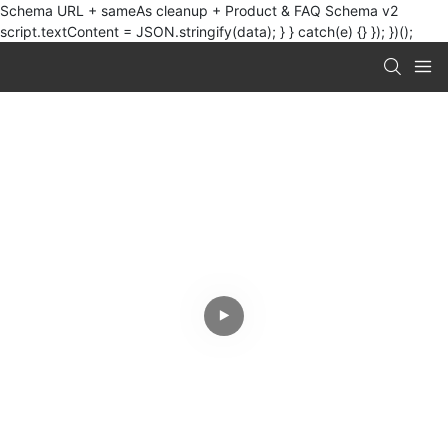
Schema URL + sameAs cleanup + Product & FAQ Schema v2
script.textContent = JSON.stringify(data); } } catch(e) {} }); })();