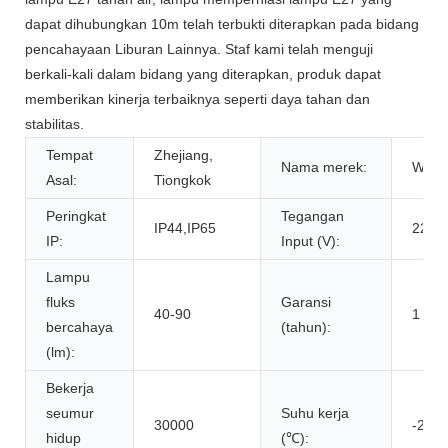
dapat dihubungkan 10m telah terbukti diterapkan pada bidang
pencahayaan Liburan Lainnya. Staf kami telah menguji
berkali-kali dalam bidang yang diterapkan, produk dapat
memberikan kinerja terbaiknya seperti daya tahan dan
stabilitas.
Tempat
Zhejiang,
Nama merek:
Wend
Asal:
Tiongkok
Peringkat
Tegangan
IP44,IP65
220a
IP:
Input (V):
Lampu
fluks
Garansi
40-90
1 tah
bercahaya
(tahun):
(lm):
Bekerja
seumur
Suhu kerja
30000
-25-4
hidup
(℃):