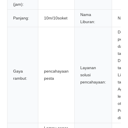
(jam):
Nama
Panjang:
10m/10soket
Natal
Liburan:
Desa
penc
dan si
tata l
DIALu
Layanan
tata l
Gaya
pencahayaan
solusi
LiteP
rambut:
pesta
pencahayaan:
tata l
Agi32
letak
otoma
Peng
di lok
Lampu senar