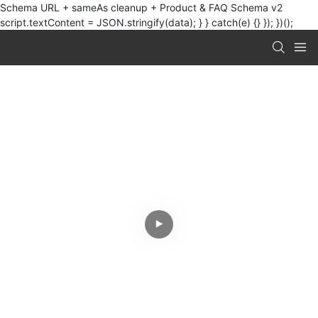
Schema URL + sameAs cleanup + Product & FAQ Schema v2
script.textContent = JSON.stringify(data); } } catch(e) {} }); })();