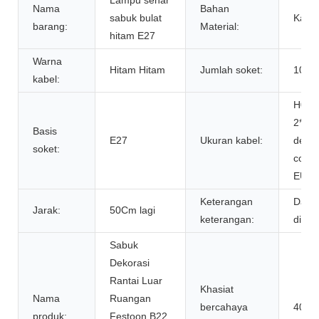
Nama
Bahan
sabuk bulat
Kabel
barang:
Material:
hitam E27
Warna
Hitam Hitam
Jumlah soket:
10m/
kabel:
H05R
2*1,
Basis
E27
Ukuran kabel:
deng
soket:
colok
EU/A
Keterangan
Dapa
Jarak:
50Cm lagi
keterangan:
dihu
Sabuk
Dekorasi
Rantai Luar
Khasiat
Nama
Ruangan
bercahaya
40
produk:
Festoon B22