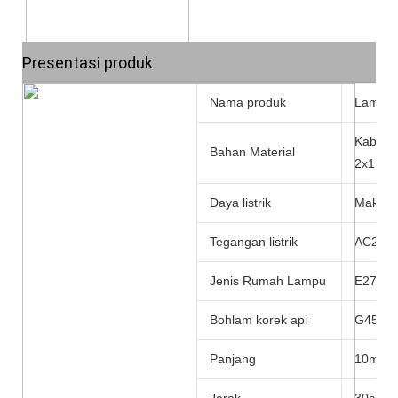
Presentasi produk
Nama produk
Lampu h
Kabel 
Bahan Material
2x1.0
Daya listrik
Maks 15
Tegangan listrik
AC220-
Jenis Rumah Lampu
E27/B2
Bohlam korek api
G45/G5
Panjang
10m,2
Jarak
30cm,5