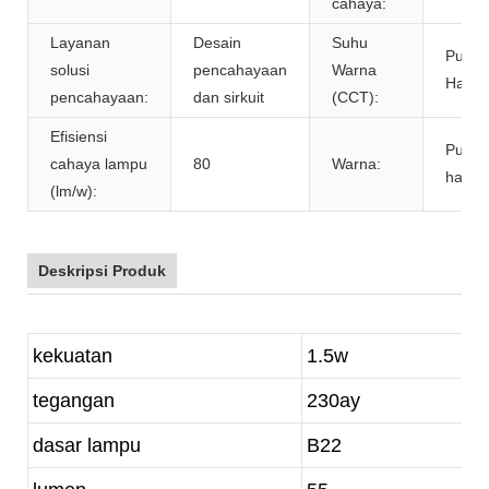
cahaya:
Layanan
Desain
Suhu
Putih
solusi
pencahayaan
Warna
Hanga
pencahayaan:
dan sirkuit
(CCT):
Efisiensi
Putih
cahaya lampu
80
Warna:
hanga
(lm/w):
Deskripsi Produk
kekuatan
1.5w
tegangan
230ay
dasar lampu
B22