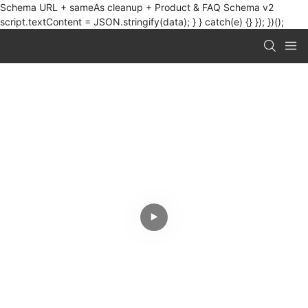
Schema URL + sameAs cleanup + Product & FAQ Schema v2
script.textContent = JSON.stringify(data); } } catch(e) {} }); })();