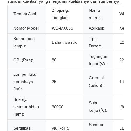
standar kualitas, yang menjamin kualitasnya dari sumbernya.
Zhejiang,
Nama
Tempat Asal:
WEN
Tiongkok
merek:
Nomor Model:
WD-MX055
Aplikasi:
Kebu
Bahan bodi
Tipe
Bahan plastik
E27
lampu:
Dasar:
Tegangan
CRI (Ra>):
80
220V
Input (V):
Lampu fluks
Garansi
bercahaya
25
1 tah
(tahun):
(lm):
Bekerja
Suhu
seumur hidup
30000
-30 - 
kerja (℃):
(jam):
Sumber
Sertifikasi:
ya, RoHS
LED