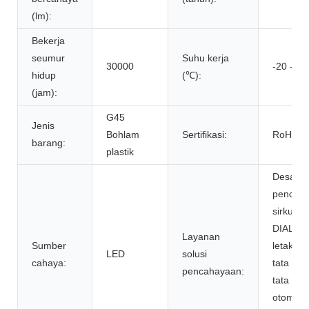
(lm):
Bekerja
seumur
Suhu kerja
30000
-20 - 40
hidup
(℃):
(jam):
G45
Jenis
Bohlam
Sertifikasi:
RoHS, c
barang:
plastik
Desain
pencah
sirkuit, 
DIALux e
Layanan
Sumber
letak Li
LED
solusi
cahaya:
tata let
pencahayaan:
tata let
otomatis