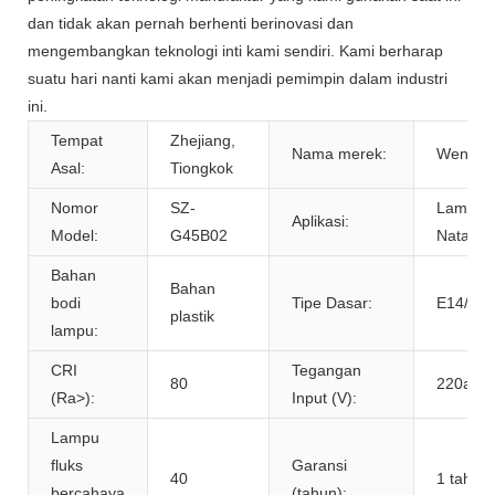
dan tidak akan pernah berhenti berinovasi dan
mengembangkan teknologi inti kami sendiri. Kami berharap
suatu hari nanti kami akan menjadi pemimpin dalam industri
ini.
Tempat
Zhejiang,
Nama merek:
Wenda
Asal:
Tiongkok
Nomor
SZ-
Lampu d
Aplikasi:
Model:
G45B02
Natal lu
Bahan
Bahan
bodi
Tipe Dasar:
E14/E27
plastik
lampu:
CRI
Tegangan
80
220ay
(Ra>):
Input (V):
Lampu
fluks
Garansi
40
1 tahun
bercahaya
(tahun):