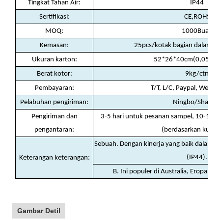
Tingkat Tahan Air:
IP44
Sertifikasi:
CE,ROHS
MOQ:
1000Buah
Kemasan:
25pcs/kotak bagian dalam, 
Ukuran karton:
52*26*40cm(0,054cb
Berat kotor:
9kg/ctn
Pembayaran:
T/T, L/C, Paypal, Weste
Pelabuhan pengiriman:
Ningbo/Shanha
Pengiriman dan
3-5 hari untuk pesanan sampel, 10-15 h
pengantaran:
(berdasarkan kuant
Sebuah. Dengan kinerja yang baik dalam tin
(IP44).
Keterangan keterangan:
B. Ini populer di Australia, Eropa, Am
Gambar Detil