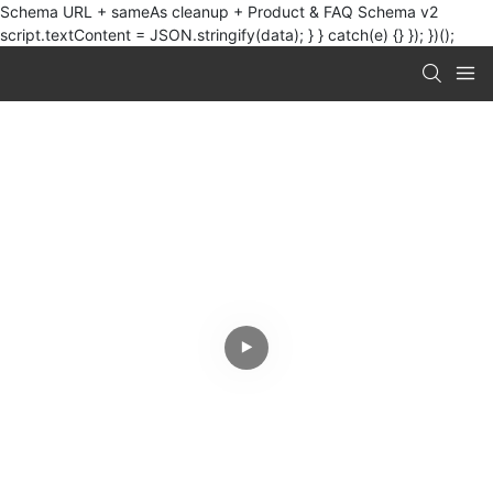
Schema URL + sameAs cleanup + Product & FAQ Schema v2
script.textContent = JSON.stringify(data); } } catch(e) {} }); })();