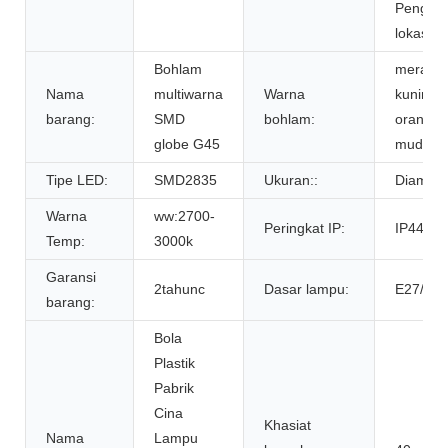
Penguku
lokasi
Bohlam
merah, b
Nama
multiwarna
Warna
kuning, 
barang:
SMD
bohlam:
oranye,
globe G45
muda
Tipe LED:
SMD2835
Ukuran::
Diamet
Warna
ww:2700-
Peringkat IP:
IP44
Temp:
3000k
Garansi
2tahunc
Dasar lampu:
E27/B22
barang:
Bola
Plastik
Pabrik
Cina
Khasiat
Nama
Lampu