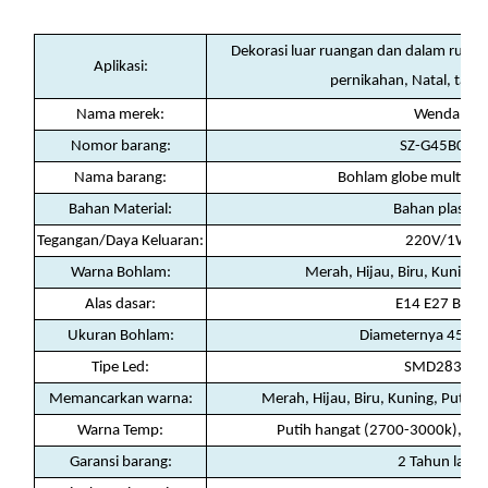
Dekorasi luar ruangan dan dalam ruanga
Aplikasi:
pernikahan, Natal, tama
Nama merek:
Wenda
Nomor barang:
SZ-G45B02
Nama barang:
Bohlam globe multiwa
Bahan Material:
Bahan plastik
Tegangan/Daya Keluaran:
220V/1W
Warna Bohlam:
Merah, Hijau, Biru, Kuning,
Alas dasar:
E14 E27 B22
Ukuran Bohlam:
Diameternya 45*
Tipe Led:
SMD2835
Memancarkan warna:
Merah, Hijau, Biru, Kuning, Putih 
Warna Temp:
Putih hangat (2700-3000k), pu
Garansi barang:
2 Tahun lalu