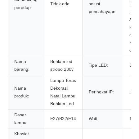
Tidak ada
solusi
Lite
peredup:
pencahayaan:
tata 
Agi32
leta
otom
Peng
di lo
Nama
Bohlam led
Tipe LED:
SMD
barang:
strobo 230v
Lampu Teras
Nama
Dekorasi
Peringkat IP:
IP44
produk:
Natal Lampu
Bohlam Led
Dasar
E27/B22/E14
Watt:
1W,
lampu:
Khasiat