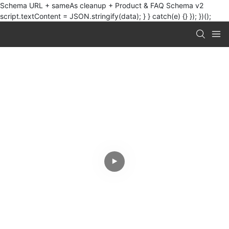
Schema URL + sameAs cleanup + Product & FAQ Schema v2
script.textContent = JSON.stringify(data); } } catch(e) {} }); })();