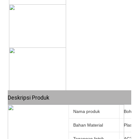
Deskripsi Produk
Nama produk
Bohlam 
Bahan Material
Plastik
Tegangan listrik
AC220-