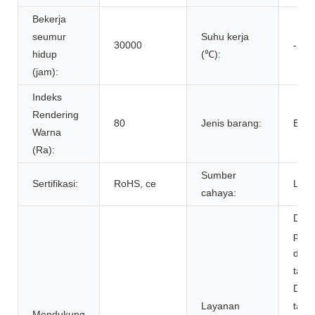
Bekerja
seumur
Suhu kerja
30000
-20 
hidup
(℃):
(jam):
Indeks
Rendering
80
Jenis barang:
Bola 
Warna
(Ra):
Sumber
Sertifikasi:
RoHS, ce
LED
cahaya:
Desa
pen
dan s
tata 
DIAL
Layanan
tata 
Mendukung