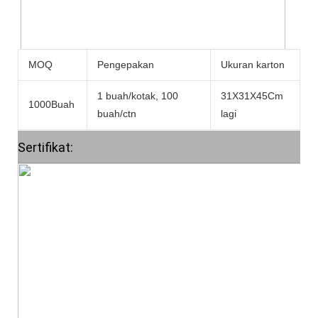
MOQ
Pengepakan
Ukuran karton
B
1 buah/kotak, 100
31X31X45Cm
1000Buah
7
buah/ctn
lagi
Sertifikat: