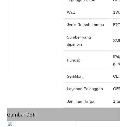
Watt
1W,2W
Jenis Rumah Lampu
E27/E1
Sumber yang
SMD283
dipimpin
IP44 ta
Fungsi:
guncan
Sertifikat:
CE, Ro
Layanan Pelanggan
OEM,
Jaminan Harga
1 tahun
Gambar Detil