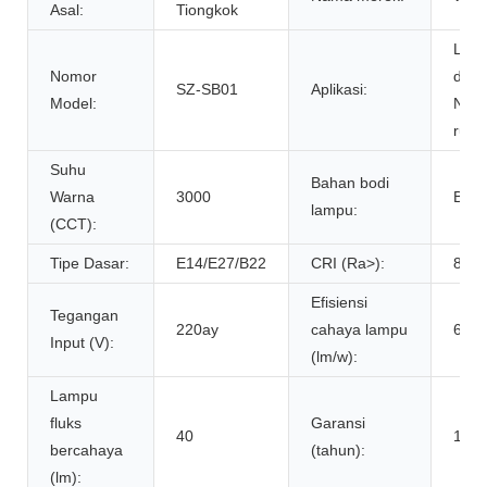
Asal:
Tiongkok
Lam
Nomor
deko
SZ-SB01
Aplikasi:
Model:
Natal
ruan
Suhu
Bahan bodi
Warna
3000
Baha
lampu:
(CCT):
Tipe Dasar:
E14/E27/B22
CRI (Ra>):
80
Efisiensi
Tegangan
220ay
cahaya lampu
60
Input (V):
(lm/w):
Lampu
fluks
Garansi
40
1 ta
bercahaya
(tahun):
(lm):