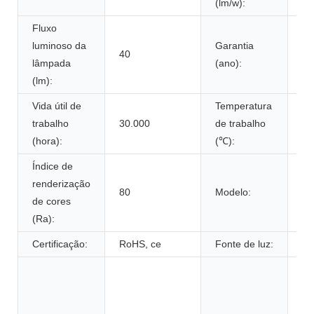
(lm/w):
Fluxo
luminoso da
Garantia
40
1 
lâmpada
(ano):
(lm):
Vida útil de
Temperatura
trabalho
30.000
de trabalho
-2
(hora):
(℃):
Índice de
renderização
L
80
Modelo:
de cores
de
(Ra):
Certificação:
RoHS, ce
Fonte de luz:
C
De
il
e c