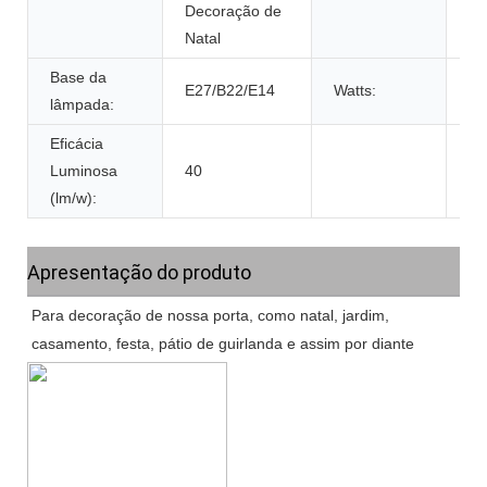
Decoração de
Natal
Base da
E27/B22/E14
Watts:
1
lâmpada:
Eficácia
Luminosa
40
(lm/w):
Apresentação do produto
Para decoração de nossa porta, como natal, jardim,
casamento, festa, pátio de guirlanda e assim por diante