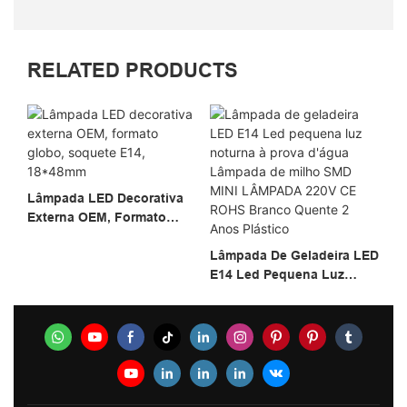
RELATED PRODUCTS
Lâmpada LED Decorativa
Externa OEM, Formato
Globo, Soquete E14,
WE
18*48mm
Lâmpada De Geladeira LED
22
E14 Led Pequena Luz
Lâ
Noturna À Prova D'água
No
Lâmpada De Milho SMD
No
MINI LÂMPADA 220V CE
L
ROHS Branco Quente 2
Anos Plástico