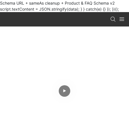
Schema URL + sameAs cleanup + Product & FAQ Schema v2
script.textContent = JSON.stringify(data); } } catch(e) {} }); })();