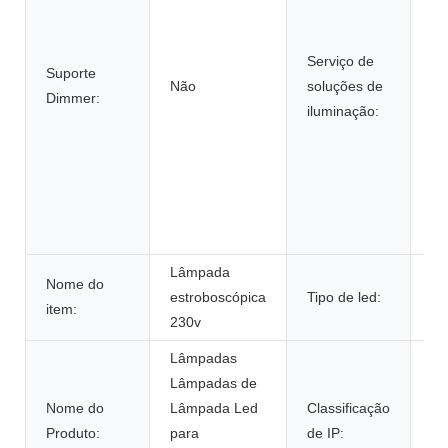
la
DI
Serviço de
ev
Suporte
Não
soluções de
Li
Dimmer:
iluminação:
DL
Ag
la
au
me
lo
Lâmpada
Nome do
estroboscópica
Tipo de led:
S
item:
230v
Lâmpadas
Lâmpadas de
Nome do
Lâmpada Led
Classificação
IP
Produto:
para
de IP: