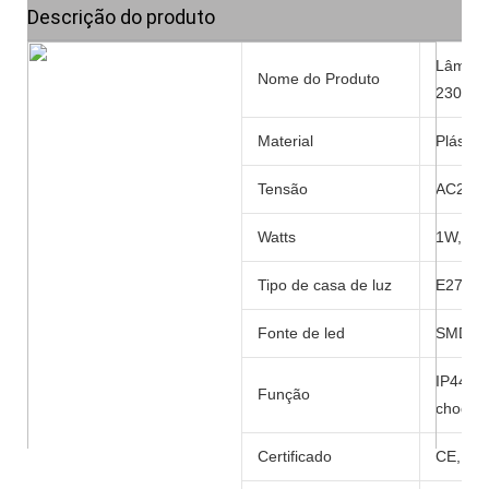
Descrição do produto
Lâmpad
Nome do Produto
230V
Material
Plástico
Tensão
AC220-
Watts
1W,2W
Tipo de casa de luz
E27/E1
Fonte de led
SMD2835
IP44 im
Função
choque
Certificado
CE, Ro