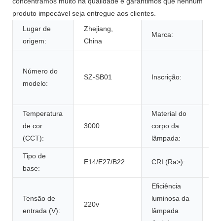
concentramos muito na qualidade e garantimos que nenhum
produto impecável seja entregue aos clientes.
Lugar de
Zhejiang,
Marca:
W
origem:
China
Lu
Número do
de
SZ-SB01
Inscrição:
modelo:
de
ar 
Temperatura
Material do
de cor
3000
corpo da
Pl
(CCT):
lâmpada:
Tipo de
E14/E27/B22
CRI (Ra>):
80
base:
Eficiência
Tensão de
luminosa da
220v
60
entrada (V):
lâmpada