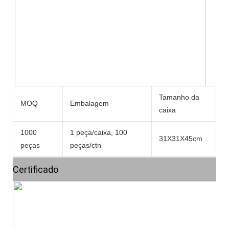
Tamanho da
MOQ
Embalagem
P
caixa
1000
1 peça/caixa, 100
31X31X45cm
7
peças
peças/ctn
Certificado