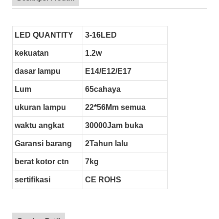
LED QUANTITY
3-16LED
kekuatan
1.2w
dasar lampu
E14/E12/E17
Lum
65cahaya
ukuran lampu
22*56Mm semua
waktu angkat
30000Jam buka
Garansi barang
2Tahun lalu
berat kotor ctn
7kg
sertifikasi
CE ROHS