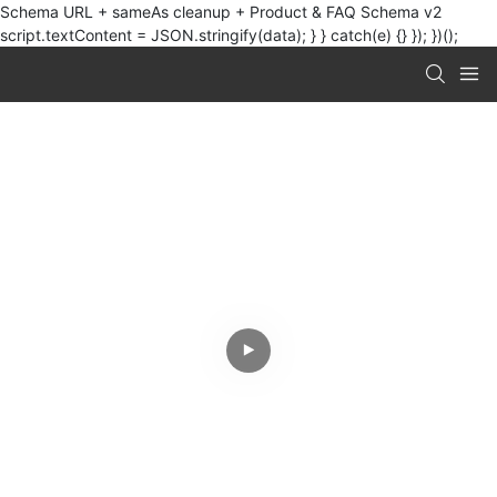
Schema URL + sameAs cleanup + Product & FAQ Schema v2
script.textContent = JSON.stringify(data); } } catch(e) {} }); })();