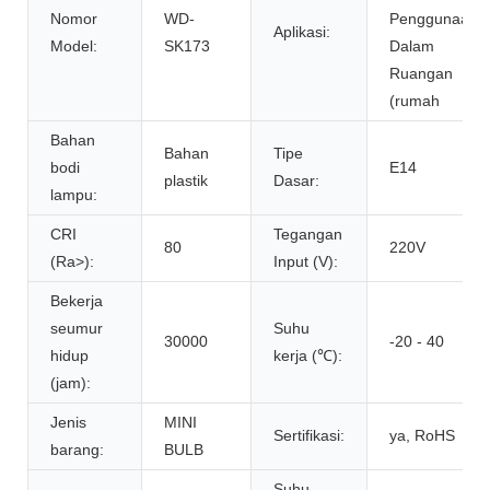
Nomor
WD-
Penggunaan
Aplikasi:
Model:
SK173
Dalam
Ruangan
(rumah
Bahan
Bahan
Tipe
bodi
E14
plastik
Dasar:
lampu:
CRI
Tegangan
80
220V
(Ra>):
Input (V):
Bekerja
seumur
Suhu
30000
-20 - 40
hidup
kerja (℃):
(jam):
Jenis
MINI
Sertifikasi:
ya, RoHS
barang:
BULB
Suhu