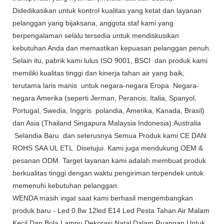
Didedikasikan untuk kontrol kualitas yang ketat dan layanan
pelanggan yang bijaksana, anggota staf kami yang
berpengalaman selalu tersedia untuk mendiskusikan
kebutuhan Anda dan memastikan kepuasan pelanggan penuh.
Selain itu, pabrik kami lulus ISO 9001, BSCI dan produk kami
memiliki kualitas tinggi dan kinerja tahan air yang baik,
terutama laris manis untuk negara-negara Eropa Negara-
negara Amerika (seperti Jerman, Perancis, Italia, Spanyol,
Portugal, Swedia, Inggris polandia, Amerika, Kanada, Brasil)
dan Asia (Thailand Singapura Malaysia Indonesia).Australia
Selandia Baru dan seterusnya Semua Produk kami CE DAN
ROHS SAA UL ETL Disetujui. Kami juga mendukung OEM &
pesanan ODM. Target layanan kami adalah membuat produk
berkualitas tinggi dengan waktu pengiriman terpendek untuk
memenuhi kebutuhan pelanggan.
WENDA masih ingat saat kami berhasil mengembangkan
produk baru - Led 0.8w 12led E14 Led Pesta Tahan Air Malam
Kecil Dan Bola Lampu Dekorasi Natal Dalam Ruangan Untuk