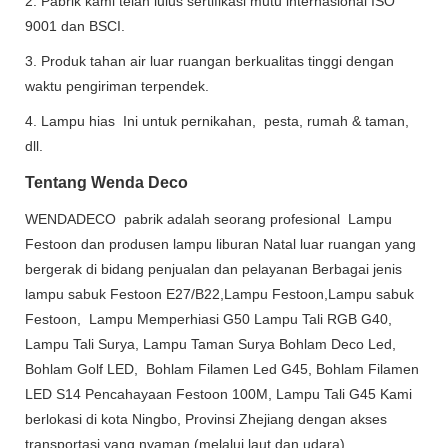
2. Pabrik kami telah lulus sertifikasi mutu internasional ISO
9001 dan BSCI.
3. Produk tahan air luar ruangan berkualitas tinggi dengan
waktu pengiriman terpendek.
4. Lampu hias Ini untuk pernikahan, pesta, rumah & taman,
dll.
Tentang Wenda Deco
WENDADECO pabrik adalah seorang profesional Lampu
Festoon dan produsen lampu liburan Natal luar ruangan yang
bergerak di bidang penjualan dan pelayanan Berbagai jenis
lampu sabuk Festoon E27/B22,Lampu Festoon,Lampu sabuk
Festoon, Lampu Memperhiasi G50 Lampu Tali RGB G40,
Lampu Tali Surya, Lampu Taman Surya Bohlam Deco Led,
Bohlam Golf LED, Bohlam Filamen Led G45, Bohlam Filamen
LED S14 Pencahayaan Festoon 100M, Lampu Tali G45 Kami
berlokasi di kota Ningbo, Provinsi Zhejiang dengan akses
transportasi yang nyaman (melalui laut dan udara).