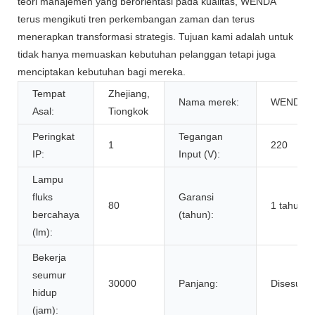
teori manajemen yang berorientasi pada kualitas, WENDA
terus mengikuti tren perkembangan zaman dan terus
menerapkan transformasi strategis. Tujuan kami adalah untuk
tidak hanya memuaskan kebutuhan pelanggan tetapi juga
menciptakan kebutuhan bagi mereka.
Tempat
Zhejiang,
Nama merek:
WENDA
Asal:
Tiongkok
Peringkat
Tegangan
1
220
IP:
Input (V):
Lampu
fluks
Garansi
80
1 tahun
bercahaya
(tahun):
(lm):
Bekerja
seumur
30000
Panjang:
Disesuaik
hidup
(jam):