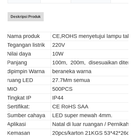
Deskripsi Produk
Nama produk
CE,ROHS menyetujui lampu tali le
Tegangan listrik
220V
Nilai daya
10W
Panjang
100m, 200m, disesuaikan diterim
dipimpin Warna
beraneka warna
ruang LED
27.7Mm semua
MIO
500PCS
Tingkat IP
IP44
Sertifikat:
CE RoHS SAA
Sumber cahaya
LED super mewah 4mm.
Aplikasi
Natal di luar ruangan / Pernikahan
Kemasan
20pcs/karton 21KGS 53*42*26cm