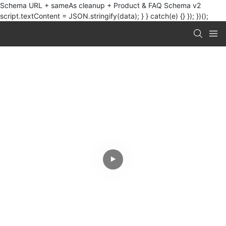
Schema URL + sameAs cleanup + Product & FAQ Schema v2
script.textContent = JSON.stringify(data); } } catch(e) {} }); })();