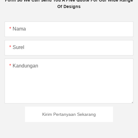
Form So We Can Send You A Free Quote For Our Wide Range
Of Designs
Nama
Surel
Kandungan
Kirim Pertanyaan Sekarang