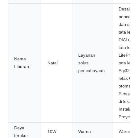
Desain
pencahay
dan sirkui
tata letak
DIALux ev
tata letak
Layanan
LitePro D
Nama
Natal
solusi
tata letak
Liburan:
pencahayaan:
Agi32, tat
letak CAD
otomatis,
Pengukur
di lokasi,
Instalasi
Proyek
Daya
10W
Warna:
Warna put
terukur: