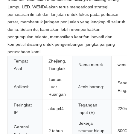
Lampu LED. WENDA akan terus mengadopsi strategi
pemasaran ilmiah dan lanjutan untuk fokus pada perluasan
pasar, membentuk jaringan penjualan yang lengkap di seluruh
dunia. Selain itu, kami akan lebih memperhatikan
pengumpulan talenta, memastikan kearifan inovatif dan
kompetitif disaring untuk pengembangan jangka panjang
perusahaan kami.
Tempat
Zhejiang,
Nama merek:
wenda
Asal:
Tiongkok
Taman,
Senar
Aplikasi:
Luar
Jenis barang:
Ringan
Ruangan
Peringkat
Tegangan
aku p44
220ay
IP:
Input (V):
Bekerja
Garansi
2 tahun
seumur hidup
30000