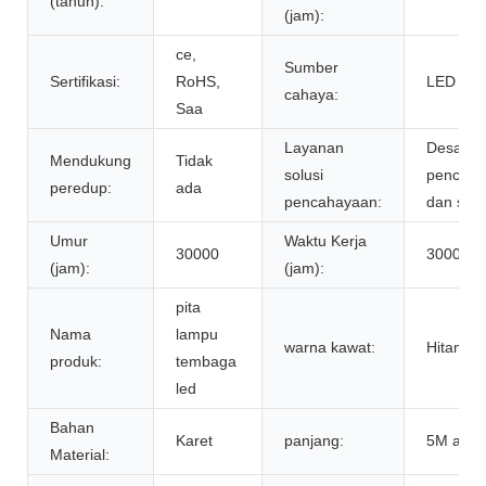
(tahun):
(jam):
ce,
Sumber
Sertifikasi:
RoHS,
LED
cahaya:
Saa
Layanan
Desain
Mendukung
Tidak
solusi
pencaha
peredup:
ada
pencahayaan:
dan sirku
Umur
Waktu Kerja
30000
30000
(jam):
(jam):
pita
Nama
lampu
warna kawat:
Hitam H
produk:
tembaga
led
Bahan
Karet
panjang:
5M adal
Material: