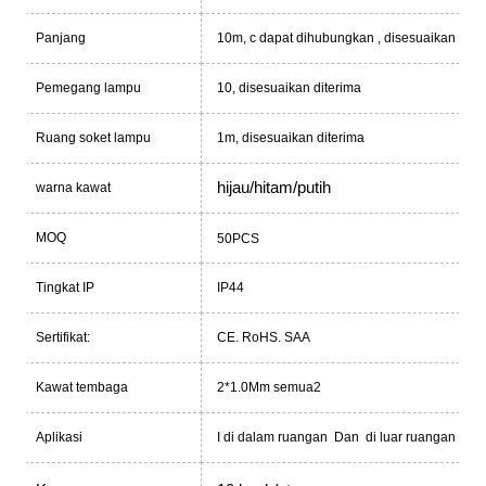
Panjang
10m, c
dapat dihubungkan
, disesuaikan dite
Pemegang lampu
10, disesuaikan diterima
Ruang soket lampu
1m, disesuaikan diterima
hijau/hitam/putih
warna kawat
MOQ
50PCS
Tingkat IP
IP44
Sertifikat:
CE.
RoHS.
SAA
Kawat tembaga
2*1.0Mm semua2
Aplikasi
I
di dalam ruangan
Dan
di luar ruangan
C
n