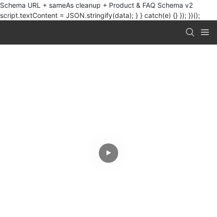
Schema URL + sameAs cleanup + Product & FAQ Schema v2
script.textContent = JSON.stringify(data); } } catch(e) {} }); })();