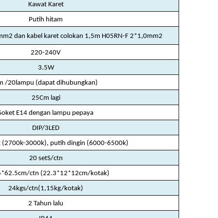
Kawat Karet
Putih hitam
mm2 dan kabel karet colokan 1,5m H05RN-F 2*1,0mm2
220-240V
3.5W
m /20lampu (dapat dihubungkan)
25Cm lagi
Soket E14 dengan lampu pepaya
DIP/3LED
t (2700k-3000k), putih dingin (6000-6500k)
20 setS/ctn
*62.5cm/ctn (22.3*12*12cm/kotak)
24kgs/ctn(1,15kg/kotak)
2 Tahun lalu