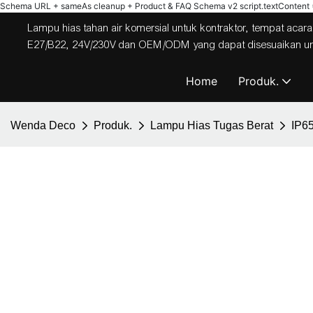
Schema URL + sameAs cleanup + Product & FAQ Schema v2
script.textContent = 
Lampu hias tahan air komersial untuk kontraktor, tempat acara,
E27/B22, 24V/230V dan OEM/ODM yang dapat disesuaikan untuk
Home
Produk.
Wenda Deco
Produk.
Lampu Hias Tugas Berat
IP6