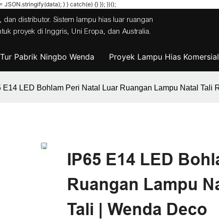
JSON.stringify(data); } } catch(e) {} }); })();
 dan distributor. Sistem lampu hias luar ruangan
 proyek di Inggris, Uni Eropa, dan Australia.
Tur Pabrik Ningbo Wenda
Proyek Lampu Hias Komersial
5 E14 LED Bohlam Peri Natal Luar Ruangan Lampu Natal Tali 
IP65 E14 LED Bohla
Ruangan Lampu Nat
Tali | Wenda Deco