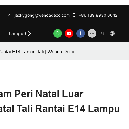
jackygong@wendadeco.com​​​​​​​
+86 139 8930 6042
Lampu Hias Terbaik
ODM/OEM SERVICE
Hubun
Rantai E14 Lampu Tali | Wenda Deco
m Peri Natal Luar
al Tali Rantai E14 Lampu