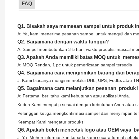
FAQ
Q1. Bisakah saya memesan sampel untuk produk in
A: Ya, kami menerima pesanan sampel untuk menguji dan mem
Q2. Bagaimana dengan waktu tunggu?
A: Sampel membutuhkan 3-5 hari, waktu produksi massal me
Q3. Apakah Anda memiliki batas MOQ untuk meme
A: MOQ Rendah, 1 pc untuk pemeriksaan sampel tersedia
Q4. Bagaimana cara mengirimkan barang dan berap
J: Kami biasanya mengirim melalui DHL, UPS, FedEx atau TNT.
Q5. Bagaimana cara melanjutkan pesanan produk i
A: Pertama, beri tahu kami kebutuhan atau aplikasi Anda.
Kedua Kami mengutip sesuai dengan kebutuhan Anda atau sa
Pelanggan ketiga mengkonfirmasi sampel dan menyimpan tem
Keempat Kami mengatur produksi.
Q6. Apakah boleh mencetak logo atau OEM saya bag
J: Ya. Mohon informasikan kepada kami secara formal sebelu