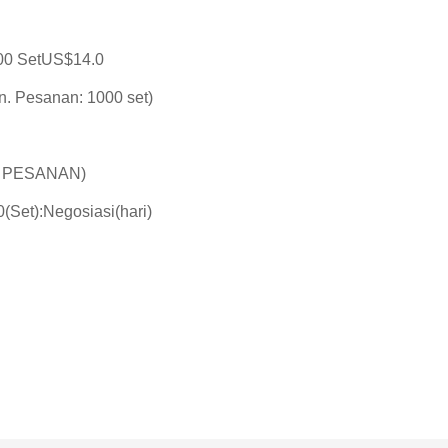
00 SetUS$14.0
. Pesanan: 1000 set)
n. PESANAN)
0(Set):Negosiasi(hari)