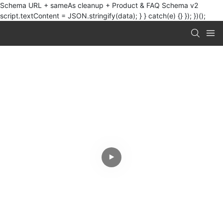
Schema URL + sameAs cleanup + Product & FAQ Schema v2
script.textContent = JSON.stringify(data); } } catch(e) {} }); })();