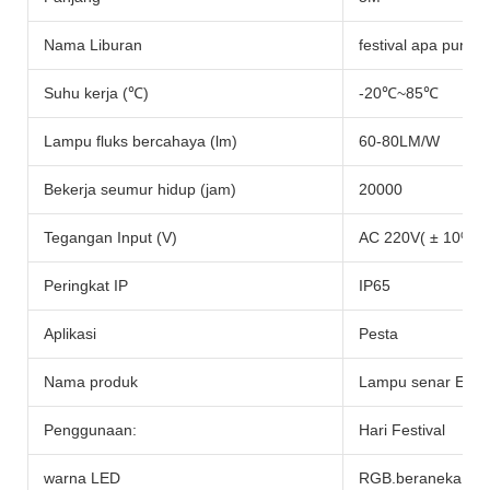
Nama Liburan
festival apa pun
Suhu kerja (℃)
-20℃~85℃
Lampu fluks bercahaya (lm)
60-80LM/W
Bekerja seumur hidup (jam)
20000
Tegangan Input (V)
AC 220V( ± 10%)
Peringkat IP
IP65
Aplikasi
Pesta
Nama produk
Lampu senar E14
Penggunaan:
Hari Festival
warna LED
RGB.beraneka wa