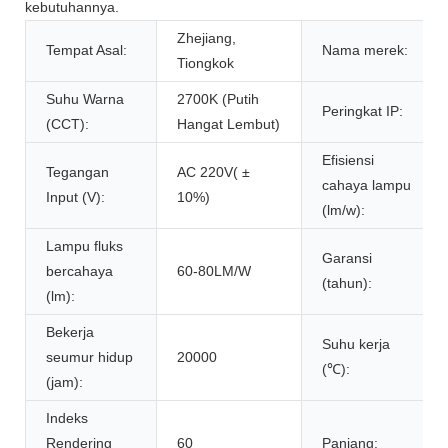
kebutuhannya.
Zhejiang,
Tempat Asal:
Nama merek:
Tiongkok
Suhu Warna
2700K (Putih
Peringkat IP:
(CCT):
Hangat Lembut)
Efisiensi
Tegangan
AC 220V( ±
cahaya lampu
Input (V):
10%)
(lm/w):
Lampu fluks
Garansi
bercahaya
60-80LM/W
(tahun):
(lm):
Bekerja
Suhu kerja
seumur hidup
20000
(℃):
(jam):
Indeks
Rendering
60
Panjang: