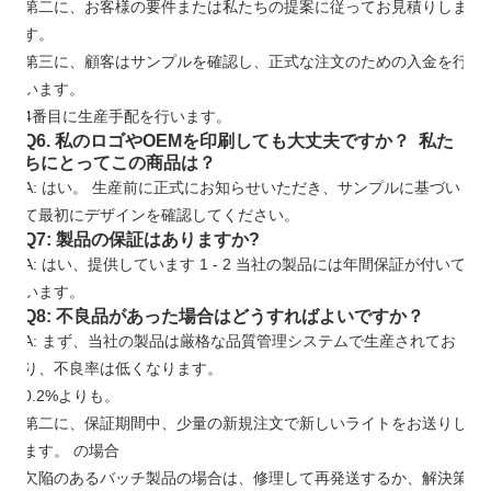
第二に、お客様の要件または私たちの提案に従ってお見積りしま
す。
第三に、顧客はサンプルを確認し、正式な注文のための入金を行
います。
4番目に生産手配を行います。
Q6. 私のロゴやOEMを印刷しても大丈夫ですか？ 私た
ちにとってこの商品は？
A: はい。 生産前に正式にお知らせいただき、サンプルに基づい
て最初にデザインを確認してください。
Q7: 製品の保証はありますか?
A: はい、提供しています
1
-
2
当社の製品には年間保証が付いて
います。
Q8: 不良品があった場合はどうすればよいですか？
A: まず、当社の製品は厳格な品質管理システムで生産されてお
り、不良率は低くなります。
0.2%よりも。
第二に、保証期間中、少量の新規注文で新しいライトをお送りし
ます。 の場合
欠陥のあるバッチ製品の場合は、修理して再発送するか、解決策