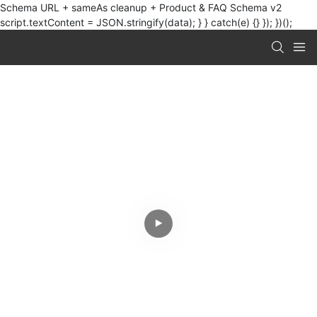
Schema URL + sameAs cleanup + Product & FAQ Schema v2
script.textContent = JSON.stringify(data); } } catch(e) {} }); })();