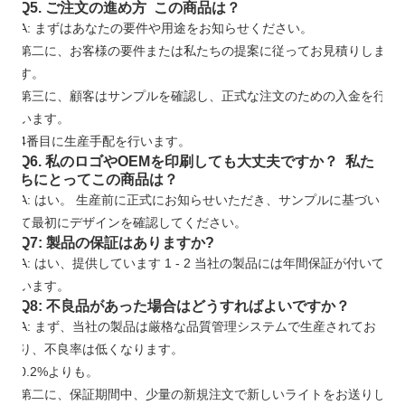
Q5. ご注文の進め方 この商品は？
A: まずはあなたの要件や用途をお知らせください。
第二に、お客様の要件または私たちの提案に従ってお見積りしま
す。
第三に、顧客はサンプルを確認し、正式な注文のための入金を行
います。
4番目に生産手配を行います。
Q6. 私のロゴやOEMを印刷しても大丈夫ですか？ 私た
ちにとってこの商品は？
A: はい。 生産前に正式にお知らせいただき、サンプルに基づい
て最初にデザインを確認してください。
Q7: 製品の保証はありますか?
A: はい、提供しています
1
-
2
当社の製品には年間保証が付いて
います。
Q8: 不良品があった場合はどうすればよいですか？
A: まず、当社の製品は厳格な品質管理システムで生産されてお
り、不良率は低くなります。
0.2%よりも。
第二に、保証期間中、少量の新規注文で新しいライトをお送りし