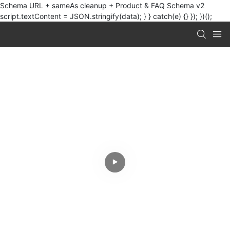
Schema URL + sameAs cleanup + Product & FAQ Schema v2
script.textContent = JSON.stringify(data); } } catch(e) {} }); })();