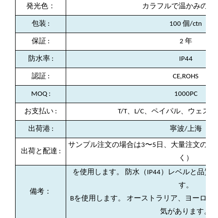
発光色：
カラフルで温かみのあ
包装
:
100 個/ctn
保証
:
2 年
防水率
:
IP44
認証
:
CE,ROHS
MOQ
:
1000PC
お支払い
:
T/T、L/C、ペイパル、ウェス
出荷港
:
寧波/上海
サンプル注文の場合は3〜5日、大量注文の場合
出荷と配達
:
く）
を使用します。 防水（IP44）レベルと品
す。
備考：
Bを使用します。 オーストラリア、ヨーロッ
気があります。