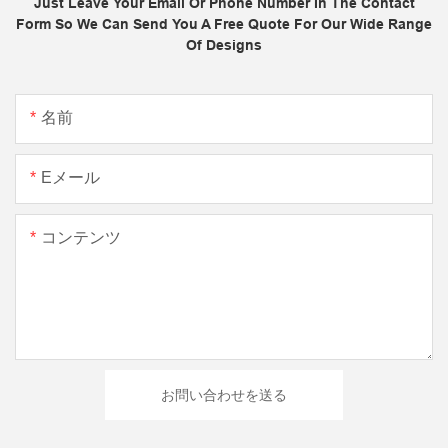
Just Leave Your Email Or Phone Number In The Contact
Form So We Can Send You A Free Quote For Our Wide Range
Of Designs
名前
Eメール
コンテンツ
お問い合わせを送る