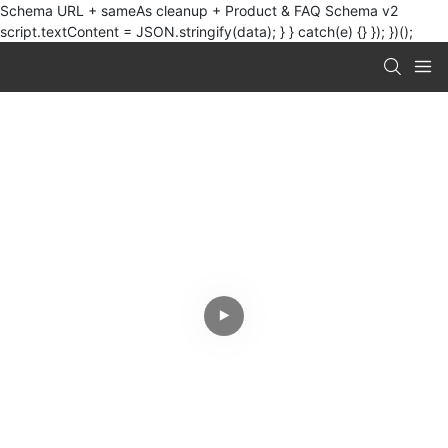
Schema URL + sameAs cleanup + Product & FAQ Schema v2
script.textContent = JSON.stringify(data); } } catch(e) {} }); })();