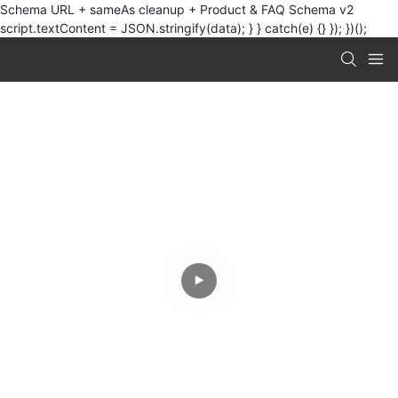
Schema URL + sameAs cleanup + Product & FAQ Schema v2
script.textContent = JSON.stringify(data); } } catch(e) {} }); })();