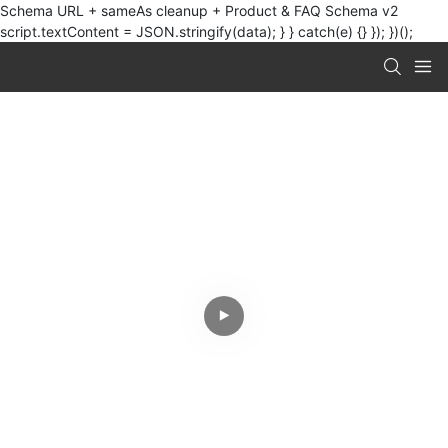
Schema URL + sameAs cleanup + Product & FAQ Schema v2
script.textContent = JSON.stringify(data); } } catch(e) {} }); })();