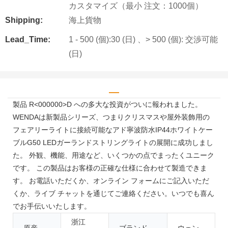
カスタマイズ（最小 注文：1000個）
Shipping:
海上貨物
Lead_Time:
1 - 500 (個):30 (日) 、> 500 (個): 交渉可能
(日)
製品 R<00​​0000>D への多大な投資がついに報われました。
WENDAは新製品シリーズ、つまりクリスマスや屋外装飾用の
フェアリーライトに接続可能なアド寧波防水IP44ホワイトケー
ブルG50 LEDガーランドストリングライトの展開に成功しまし
た。 外観、機能、用途など、いくつかの点でまったくユニーク
です。 この製品はお客様の正確な仕様に合わせて製造できま
す。 お電話いただくか、オンライン フォームにご記入いただ
くか、ライブ チャットを通じてご連絡ください。いつでも喜ん
でお手伝いいたします。
浙江
原産
ブランド
ウェン