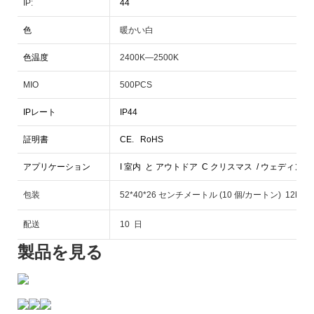
IP:
44
色
暖かい白
色温度
2400K—2500K
MIO
500PCS
IPレート
IP44
証明書
CE.
RoHS
アプリケーション
I
室内
と
アウトドア
C
クリスマス
/ ウェディング 
包装
52*40*26 センチメートル (10 個/カートン) 12kg
配送
10 日
製品を見る