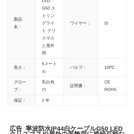
LED
G50 ス
トリン
製品
グライ
ワイヤー：
白
名：
ト クリ
スマス
と屋外
用
5メート
長さ：
バルブ：
10PC
ル
グロー
乳白色
CE
証明書：
ブ：
の
ROHS
保証：
2 年
広告 寧波防水IP44白ケーブルG50 LED
クリスマスや屋外の装飾用に接続可能な