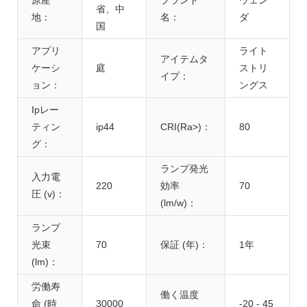
省、中
地：
名：
ダ
国
アプリ
ライト
アイテムタ
ケーシ
庭
ストリ
イプ：
ョン：
ングス
Ipレー
ティン
ip44
CRI(Ra>)：
80
グ：
ランプ発光
入力電
220
効率
70
圧 (v)：
(lm/w)：
ランプ
光束
70
保証 (年)：
1年
(lm)：
労働寿
働く温度
命 (時
30000
-20 - 45