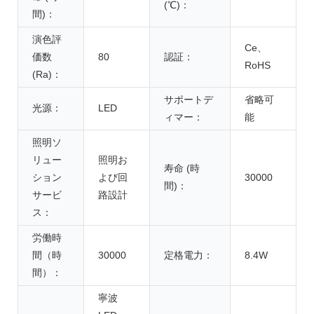
(℃)：
間)：
演色評
Ce、
価数
80
認証：
RoHS
(Ra)：
サポートデ
省略可
光源：
LED
ィマー：
能
照明ソ
リュー
照明お
寿命 (時
ション
よび回
30000
間)：
サービ
路設計
ス：
労働時
間（時
30000
定格電力：
8.4W
間）：
寧波