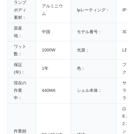
ランプ
アルミニウ
ボディ
Ipレーティング：
IP65
ム
素材：
原産
中国
モデル番号：
3061
地：
ワット
1000W
光源：
LED
数：
保証
フル
1年
色：
(年)：
クト
現在の
サン
作業
440MA
シェル本体：
ラス
中：
ラッ
(12.20
8.27 x
2.36)
作業頻
ンチ / 