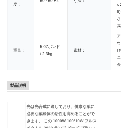
50 / 60 HZ
寸法：
度：
x 21 x
6)cm
さ x 幅
高さ)
アル
ウム
5.07ポンド
重量：
素材：
びア
/ 2.3kg
ニウ
金
製品説明
光は光合成に適しており、健康な葉に
必要な葉緑体の活性を高めることがで
きます。 この 1000W 100*10W フルス
ペクトル 3030 ランプ ビーズ プラント