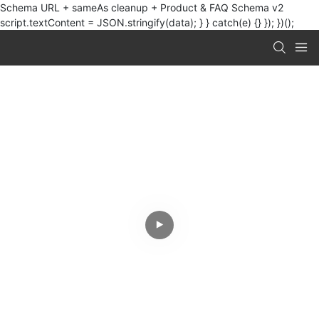
Schema URL + sameAs cleanup + Product & FAQ Schema v2
script.textContent = JSON.stringify(data); } } catch(e) {} }); })();