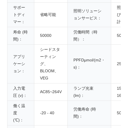
サポー
照明
照明ソリューシ
トディ
省略可能
び回
ョンサービス：
マー：
計
寿命 (時
労働時間（時
50000
5000
間)：
間）：
シードスタ
アプリ
ーティン
PPFDμmol/(m2・
ケーシ
グ、
250-3
s)：
ョン：
BLOOM、
VEG
入力電
ランプ光束
15000
AC85~264V
圧 (v)：
(lm)：
1600
働く温
労働寿命 (時
度
-20 - 40
5000
間)：
(℃)：