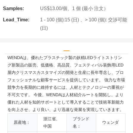
Samples:
US$13.00/個、1 個 (最小 注文）
Lead_Time:
1 - 100 (個):15 (日) 、> 100 (個): 交渉可能
(日)
WENDAは、優れたプラスチック製の妖精LEDライトストリン
グ新製品の販売、低価格、高品質、フェスティバル装飾用LED
屋内クリスマスカスタマイズの開発と生産に長年専念し、プロ
フェッショナルな顧客サービスを提供しています。 強力な市場
競争力を長期的に維持するには、人材とテクノロジーの重視が
不可欠です。 今後、WENDAは人材紹介ルートを開拓し、より
優れた人材を知的サポートとして導入することで技術革新能力
を向上させ、より良い、より迅速な発展を実現していきます。
浙江省、
ブランド
原産地：
ウェンダ
中国
名：