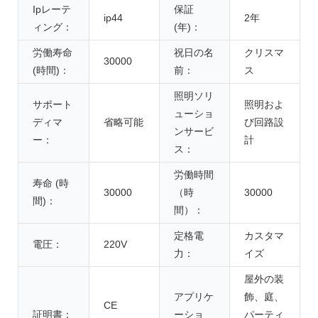
Ipレーテ
保証
ip44
2年
ィング：
(年)：
労働寿命
祝日の名
クリスマ
30000
(時間)：
前：
ス
照明ソリ
サポート
照明およ
ューショ
ディマ
省略可能
び回路設
ンサービ
ー：
計
ス：
労働時間
寿命 (時
30000
（時
30000
間)：
間）：
定格電
カスタマ
電圧：
220V
力：
イズ
屋外の装
アプリケ
飾、庭、
CE
証明書：
ーショ
パーティ