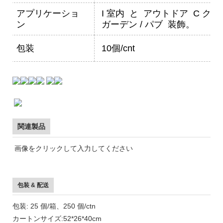
アプリケーショ
I
室内
と
アウトドア
C
クリ
ン
ガーデン / パブ
装飾。
包装
10個/cnt
関連製品
画像をクリックして入力してください
包装 & 配送
包装: 25 個/箱、250 個/ctn
カートンサイズ:52*26*40cm