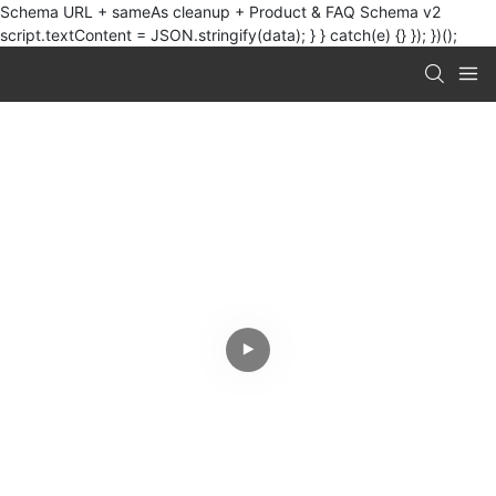
Schema URL + sameAs cleanup + Product & FAQ Schema v2
script.textContent = JSON.stringify(data); } } catch(e) {} }); })();