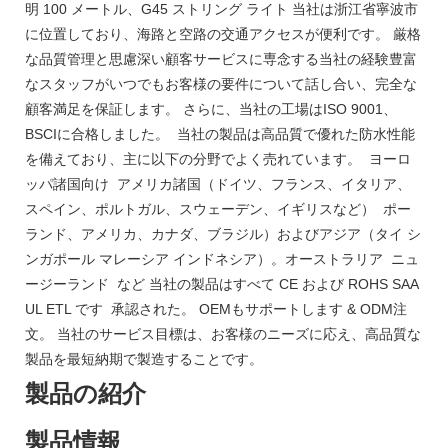
明 100 メートル、G45 ストリング ライト 当社は浙江省寧波市
に位置しており、海路と空路の交通アクセスが便利です。 厳格
な品質管理と思慮深い顧客サービスに専念する当社の経験豊富
なスタッフがいつでもお客様の要件について話し合い、完全な
顧客満足を保証します。 さらに、当社の工場はISO 9001、
BSCIに合格しました。 当社の製品は高品質で優れた防水性能
を備えており、主に以下の分野でよく売れています。 ヨーロ
ッパ諸国向け アメリカ諸国（ドイツ、フランス、イタリア、
スペイン、ポルトガル、スウェーデン、イギリスなど） ポー
ランド、アメリカ、カナダ、ブラジル）およびアジア（タイ シ
ンガポール マレーシア インドネシア）。オーストラリア ニュ
ージーランド など 当社の製品はすべて CE および ROHS SAA
UL ETL です 承認された。 OEMもサポートします & ODM注
文。 当社のサービス目標は、お客様のニーズに応え、高品質な
製品を最短納期で製造することです。
製品の紹介
製品情報