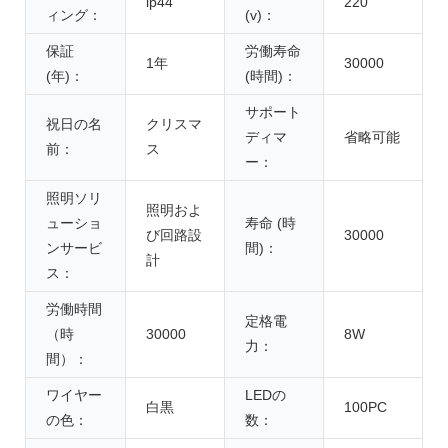
ip44
220
ィング：
(v)：
保証
労働寿命
1年
30000
(年)：
(時間)：
サポート
祝日の名
クリスマ
ディマ
省略可能
前：
ス
ー：
照明ソリ
照明およ
ューショ
寿命 (時
び回路設
30000
ンサービ
間)：
計
ス：
労働時間
定格電
（時
30000
8W
力：
間）：
ワイヤー
LEDの
白黒
100PC
の色：
数：