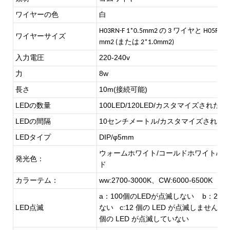
ワイヤーの色
白
H03RN-F 1*0.5mm2 の 3 ワイヤと H05RN-F
ワイヤーサイズ
mm2 (または 2*1.0mm2)
入力電圧
220-240v
力
8w
長さ
10m(接続可能)
LEDの数量
100LED/120LED/カスタマイズされた
LEDの間隔
10センチメートル/カスタマイズされた
LEDタイプ
DIP/φ5mm
ウォームホワイト/コールドホワイト/グリ
発光色：
ド
カラーテム：
ww:2700-3000K、CW:6000-6500K
a：100個のLEDが点滅しない b：20LE
LED点滅
ない c:12 個の LED が点滅しません。 d: 
個の LED が点滅していない