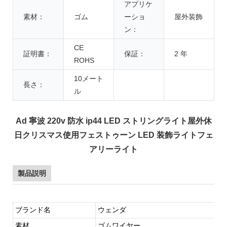
アプリケ
素材：
ゴム
ーショ
屋外装飾
ン：
CE
証明書：
保証：
2 年
ROHS
10メート
長さ：
ル
Ad 寧波 220v 防水 ip44 LED ストリングライト屋外休
日クリスマス使用フェストゥーン LED 装飾ライトフェ
アリーライト
製品説明
ブランド名
ウェンダ
素材
ゴムワイヤー