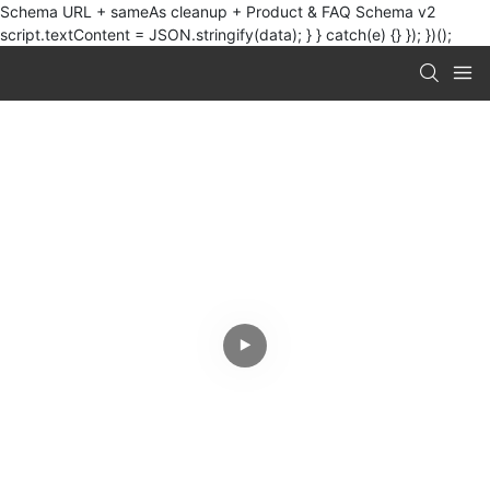
Schema URL + sameAs cleanup + Product & FAQ Schema v2
script.textContent = JSON.stringify(data); } } catch(e) {} }); })();