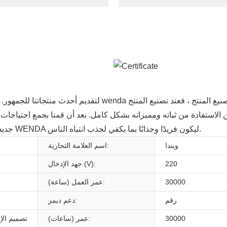
ستفادة من ثباته ومميزاته بشكل كامل. بعد أن قمنا بجمع احتياجات الع
جديدة ومتعددة لأضواء الكريسماس بطرق مبتكرة. وقد تم تصميم WENDA ليكون فريدًا وجذابًا بما يكفي لجذب انتباه الناس.
ويندا
اسم العلامة التجارية:
220
جهد الإدخال (V):
30000
عمر العمل (ساعة):
رقم
دعم ديمر:
30000
عمر (ساعات):
تصميم الإض