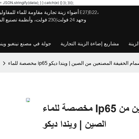
JSON.stringify(data); } } catch(e) {} }); })();
أضواء زينة تجارية مقاومة للماء للمقاولين
وجهد 24 فولت/230 فولت، وأنظ
زينة
مشاريع إضاءة الزينة التجارية
جولة في مصنع نينغبو ويند
ل سلسلة الصمام الخفيفة المصنعين من الصين | ويندا ديكو
مخصصة للماء Ip65 الاتصال سلسلة الصمام الخفيفة المصنعين من
الصين | ويندا ديكو