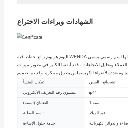
الشهادات وبراءات الاختراع
اليوم هو يوم رائع تخطط فيه WENDA لتقديم أحدث منتجاتنا للجمهور. لها اسم رسمي يسمى wenda ويتم توفيرها بسعر تنافسي. يتم اعتماد التقنيات المتطورة لتصنيع المنتج ، فعند تصنيع المنتج
ملاء وتحليل الاتجاهات ، فقد أنفقنا الكثير في تطوير ميزات
تشجيانغ ، الصين
مكان المنشأ:
ip44
مستوي رقم التعريف الألكتروني:
1 سنة
الضمان (السنة):
عيد الميلاد
اسم العطلة:
اءة والدوائر الكهربائية
خدمة حلول الإضاءة: