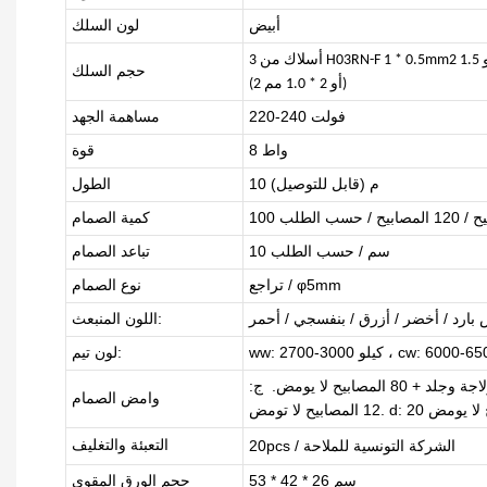
أبيض
لون السلك
حجم السلك
(أو 2 * 1.0 مم 2)
220-240 فولت
مساهمة الجهد
8 واط
قوة
10 م (قابل للتوصيل)
الطول
ابيح / حسب الطلب
كمية الصمام
10 سم / حسب الطلب
تباعد الصمام
تراجع / φ5mm
نوع الصمام
 بارد / أخضر / أزرق / بنفسجي / أحمر
اللون المنبعث:
لون تيم:
جلد
+ 80 المصابيح
لا يومض. ج:
وامض الصمام
التعبئة والتغليف
20pcs / الشركة التونسية للملاحة
53 * 42 * 26 سم
حجم الورق المقوى