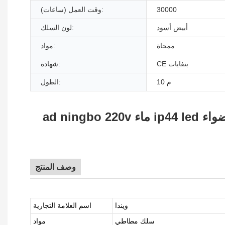
30000
وقت العمل (ساعات):
أبيض أسود
لون السلك:
ممحاة
مواد:
CE بنفايات
شهادة:
10 م
الطول:
ad ningbo 220v ماء ip44 led سلسلة ضوء للاستخدام في الهواء الطلق عطلة عيد الميلاد استخدام إكليل الديكور أضواء
وصف المنتج
ويندا
اسم العلامة التجارية
سلك مطاطي
مواد