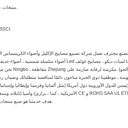
2. منتجات عالية الجودة للماء في الهواء الطلق مع أقصر وقت التسليم.
4. لقد حصل مصنعنا على شهادة الجودة الدولية ISO 9001
ع محترف تعمل شركة تصنيع مصابيح الإكليل وأضواء الكريسماس الخارجية في بيع وخدمة أنواع 
 موظفينا ذوي الخبرة متاحون دائمًا لمناقشة متطلباتك وضمان رضا العملاء التام. 
ي للدول الأوروبية دول أمريكا (مثل ألمانيا وفرنسا وإيطاليا وإسبانيا و
الأمريكية ، كندا ، برازي) وآسيا (تايلاند وسنغافورة وماليزيا وإندونيسيا) نيز
هدف خدمتنا هو صنع منتجات عالية الجودة مع أقصر وقت للتسليم لتلبية احتياجات العملاء.