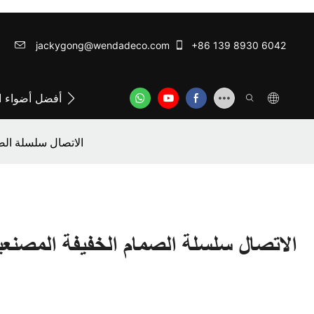
jackygong@wendadeco.com​​​​​​​
+86 139 8930 6042
اتصل بشركة وينداديكو
ODM/OEM SERVICE
أفضل أضواء ال
مخصصة للماء ip65 الاتصا