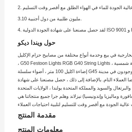
3.10 مليون طلبية من دول أجنبية.
 و BSCI.
حول ويندا ديكو
مختلفة من مصابيح حزام الإكليل E27 / B22 وأضواء إكليل وأضواء حزام الإكليل
، G50 Festoon Lights RGB G40 String Lights ، أضواء سلسلة شمسية ، أضواء حديقة شمسية Led لمبات ديكو ، مصابيح غولف LED ، لمبة الشعيرة G45 LED ، لمبات الشعيرة S14 LED ،
إضاءة اكليل 100 متر ، أضواء سلسلة G45 نحن موجودون في مدينة Ningbo ، مقاطعة Zhejiang مع سهولة الوصول إلى وسائل النقل (عن طريق البحر والجو). مكرسة لرقابة صارمة على
بالإضافة إلى ذلك ، حصل مصنعنا على شهادة ISO 9001 ، BSCI ومنتجاتنا
البرتغال والسويد والمملكة المتحدة بولندا ، الولايات المتحدة
لاند وهلم جرا جميع منتجاتنا هي CE و ROHS SAA UL ETL وافق. نحن نؤيد أيضا تصنيع المعدات الأصلية& أوامر تصنيع.
مقدمة المنتج
معلومات المنتج