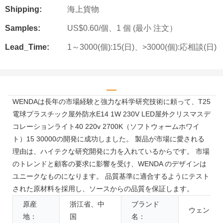
Shipping:
海上貨物
Samples:
US$0.60/個、1 個 (最小 注文）
Lead_Time:
1～3000(個):15(日)、>3000(個):応相談(日)
WENDAは長年の市場経験と強力な科学研究技術に頼って、T25
電球プラスチック屋外防水E14 1W 230V LED屋外クリスマスデ
コレーションライト40 220v 2700K（ソフトウォームホワイ
ト）15 30000の開発に成功しました。 製品が市場に愛される
理由は、ハイテクな研究開発に力を入れているからです。 市場
のトレンドと顧客の要求に影響を受け、WENDA のデザインは
ユニークなものになります。 品質基準に適合するようにテスト
された原材料を採用し、ソースからの品質を保証します。
原産
浙江省、中
ブランド
ウェンダ
地：
国
名：