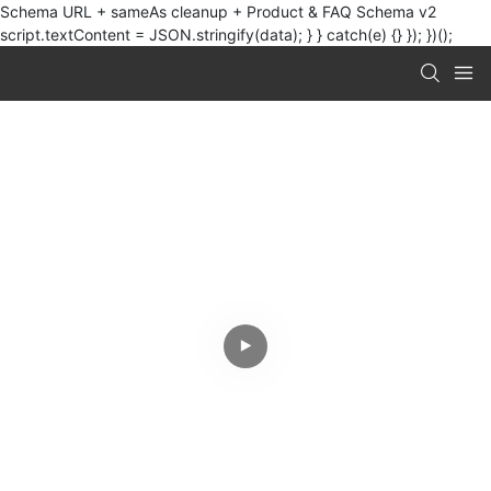
Schema URL + sameAs cleanup + Product & FAQ Schema v2
script.textContent = JSON.stringify(data); } } catch(e) {} }); })();