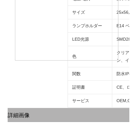
サイズ
25x56んん
ランプホルダー
E14 ベ
LED光源
SMD2835
クリア、
色
ン、イエ
関数
防水IP4
証明書
CE、ロー
サービス
OEM,OD
詳細画像