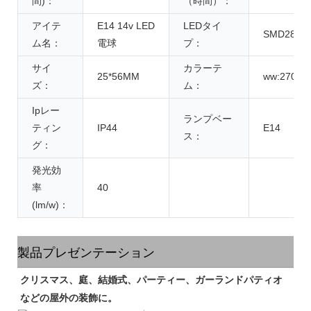
間)：
（時間）：
アイテ
E14 14v LED
LEDタイ
SMD2835/
ム名：
電球
プ：
サイ
カラーテ
25*56MM
ww:2700-
ズ：
ム：
Ipレー
ランプベー
ティン
IP44
E14
ス：
グ：
発光効
率
40
(lm/w)：
製品プレゼンテーション
クリスマス、庭、結婚式、パーティー、ガーランドパティオ
などの屋外の装飾に。