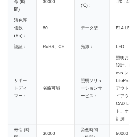
命 (時
30000
-20 - 40
(℃)：
間)：
演色評
価数
80
データ型：
E14 LED
(Ra)：
認証：
RoHS、CE
光源：
LED
照明およ
設計、DIAL
evo レイ
サポー
照明ソリュ
LitePro 
トディ
省略可能
ーションサ
アウト、Ag
マー：
ービス：
イアウト
CAD レイ
ト、オン
計測
寿命 (時
労働時間
30000
50000