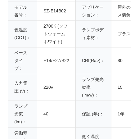
モデル
アプリケー
屋外のク
SZ-E14B02
番号：
ション：
ス装飾ラ
2700K (ソフ
色温度
ランプボデ
トウォーム
プラスチ
(CCT)：
ィ素材：
ホワイト)
ベース
タイ
E14/E27/B22
CRI(Ra>)：
80
プ：
ランプ発光
入力電
220v
効率
15
圧 (v)：
(lm/w)：
ランプ
光束
40
保証 (年)：
1年
(lm)：
労働寿
働く温度