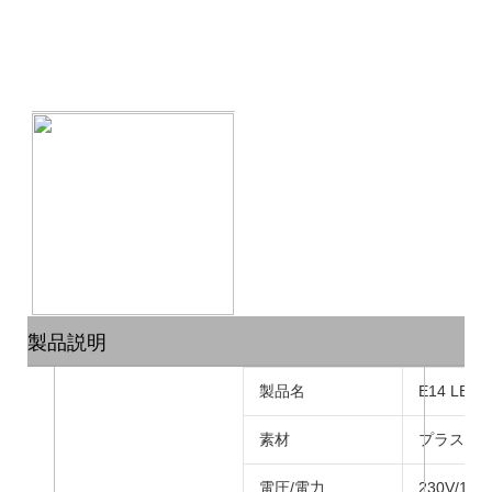
製品説明
製品名
E14 LE
素材
プラスチ
電圧/電力
230V/1W