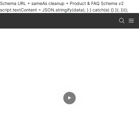
Schema URL + sameAs cleanup + Product & FAQ Schema v2
script.textContent = JSON.stringify(data); } } catch(e) {} }); })();