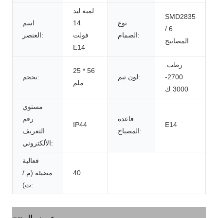
لمبة ليد
SMD2835
نوع
14
اسم
/ 6
الصمام:
فولت
العنصر:
المصابيح
E14
رطب:
25 * 56
2700-
لون تيم:
بحجم:
ملم
3000 ك
مستوي
قاعدة
رقم
IP44
E14
المصباح:
التعريف
الألكتروني:
فعالية
40
مضيئة (م /
ث):