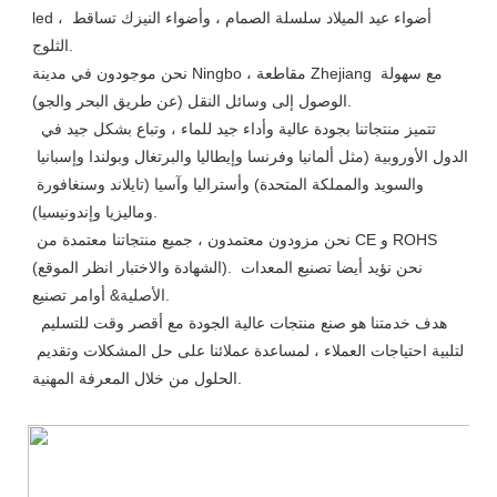
led ، أضواء عيد الميلاد سلسلة الصمام ، وأضواء النيزك تساقط 
الثلوج.

نحن موجودون في مدينة Ningbo ، مقاطعة Zhejiang مع سهولة 
الوصول إلى وسائل النقل (عن طريق البحر والجو).

 تتميز منتجاتنا بجودة عالية وأداء جيد للماء ، وتباع بشكل جيد في 
الدول الأوروبية (مثل ألمانيا وفرنسا وإيطاليا والبرتغال وبولندا وإسبانيا 
والسويد والمملكة المتحدة) وأستراليا وآسيا (تايلاند وسنغافورة 
وماليزيا وإندونيسيا).

 نحن مزودون معتمدون ، جميع منتجاتنا معتمدة من CE و ROHS 
(الشهادة والاختبار انظر الموقع). نحن نؤيد أيضا تصنيع المعدات 
الأصلية& أوامر تصنيع.

 هدف خدمتنا هو صنع منتجات عالية الجودة مع أقصر وقت للتسليم 
لتلبية احتياجات العملاء ، لمساعدة عملائنا على حل المشكلات وتقديم 