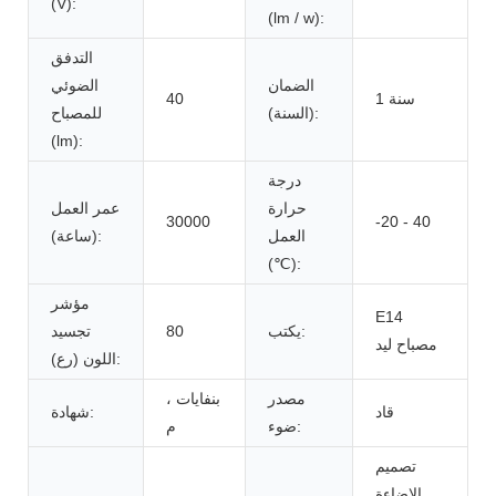
(V):
(lm / w):
التدفق
الضمان
الضوئي
1 سنة
40
(السنة):
للمصباح
(lm):
درجة
حرارة
عمر العمل
30000
-20 - 40
العمل
(ساعة):
(℃):
مؤشر
E14
يكتب:
80
تجسيد
مصباح ليد
اللون (رع):
مصدر
بنفايات ،
قاد
شهادة:
ضوء:
م
تصميم
الإضاءة