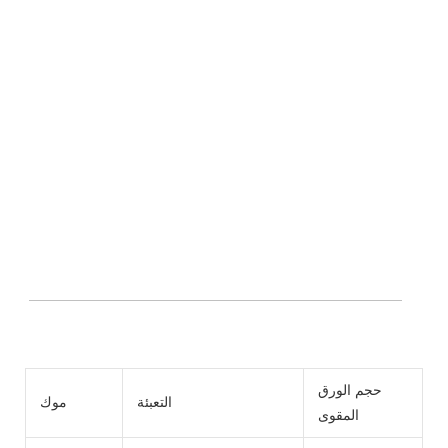
حجم الورق
ي
التعبئة
موك
المقوى