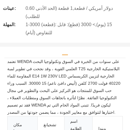
0.60 دولار أمريكي / قطعة,1 قطعة (الحد الأدنى
عينات:
للطلب)
1-3000 (قطعة): 15 (يوم),> 3000 (قطع): قابل
المهلة:
للتفاوض (أيام)
تعتمد WENDA على سنوات من الخبرة في السوق وتكنولوجيا البحث
العلمي القوية ، وقد نجحت في تطوير لمبة T25 البلاستيكية الخارجية
المقاومة للماء E14 1W 230V LED الخارجية لتزيين الكريسماس
40220 فولت 2700 كلفن (أبيض دافئ ناعم) 15 30000. السبب وراء
حب السوق للمنتجات هو التركيز على البحث والتطوير في مجال
التكنولوجيا الفائقة. نظرًا لتأثره باتجاهات السوق ومتطلبات العملاء ،
فقد تم تصميم WENDA ليكون فريدًا. تتبنى المواد الخام التي تم
اختبارها لتتوافق مع معايير الجودة ، مما يضمن جودتها من المصدر.
اسم
تشجيانغ
مكان
ويندا
العلامة