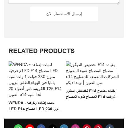
إرسال الاستفسار الآن
RELATED PRODUCTS
تخصيص الديكور E14 بقيادة مصباح
دافئ
المصباح ضوء المصباح E14 الشركات
طلق
المصنعة للمصابيح من الصين | ويندا
WENDA - لمبات إضاءة زخرفية
د E
ديكو
LED E14 مصباح LED ملون 230
فولت 1 وات لمبة بابايا في الهواء الطلق
لتزيين الكريسماس أضواء 20 T25
E14 الصين E14 لمبة Led