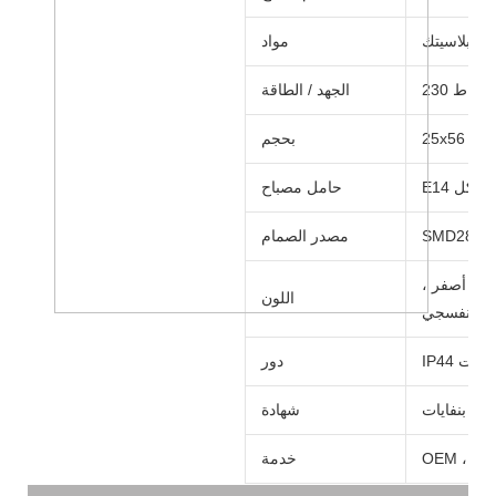
بلاسيتك
مواد
ط
الجهد / الطاقة
25x56 ملم
بحجم
 النيكل
حامل مصباح
مصدر الصمام
ر ، أصفر ،
اللون
بنفسجي
لصدمات
دور
م ، بنفايات
شهادة
OEM ، O
خدمة