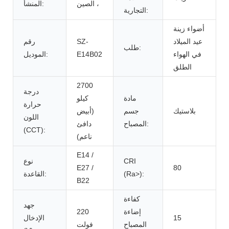
، الصين
المنشأ:
التجارية:
أضواء زينة
عيد الميلاد
SZ-
رقم
طلب:
في الهواء
E14B02
الموديل:
الطلق
2700
درجة
مادة
كيلو
حرارة
بلاستيك
جسم
(أبيض
اللون
المصباح:
دافئ
(CCT):
ناعم)
E14 /
CRI
نوع
E27 /
80
(Ra>):
القاعدة:
B22
كفاءة
جهد
إضاءة
220
15
الإدخال
المصباح
فولت