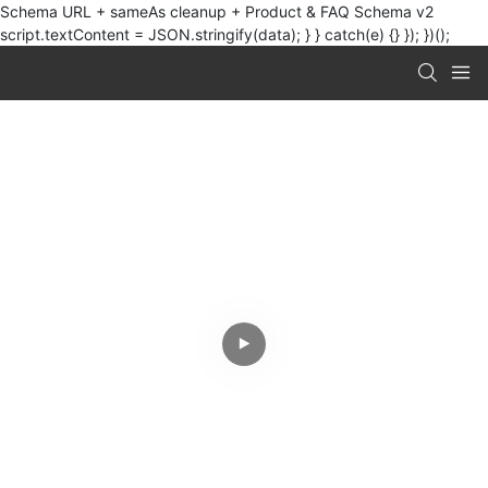
Schema URL + sameAs cleanup + Product & FAQ Schema v2
script.textContent = JSON.stringify(data); } } catch(e) {} }); })();