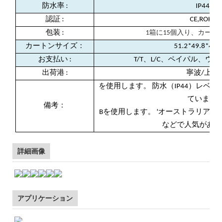
防水率
:
IP44
認証
:
CE,ROHS
包装
:
1箱に15個入り、カート
カートンサイズ：
51.2*49.8*44.
お支払い
:
T/T、L/C、ペイパル、ウ
出荷港
:
寧波/上海
を使用します。 防水（IP44）レベ
ています
備考：
Bを使用します。 'オーストラリア
などで人気があり
詳細画像
アプリケーション