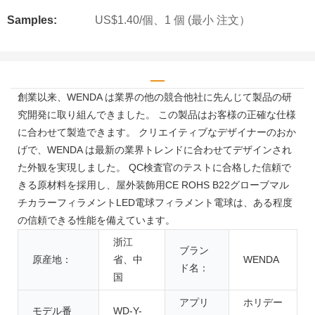
Samples:
US$1.40/個、1 個 (最小 注文）
創業以来、WENDA は業界の他の競合他社に先んじて製品の研
究開発に取り組んできました。 この製品はお客様の正確な仕様
に合わせて製造できます。 クリエイティブなデザイナーのおか
げで、WENDA は最新の業界トレンドに合わせてデザインされ
た外観を実現しました。 QC検査官のテストに合格した信頼で
きる原材料を採用し、屋外装飾用CE ROHS B22グローブマル
チカラーフィラメントLED電球フィラメント電球は、ある程度
の信頼できる性能を備えています。
浙江
ブラン
原産地：
省、中
WENDA
ド名：
国
アプリ
ホリデー
モデル番
WD-Y-