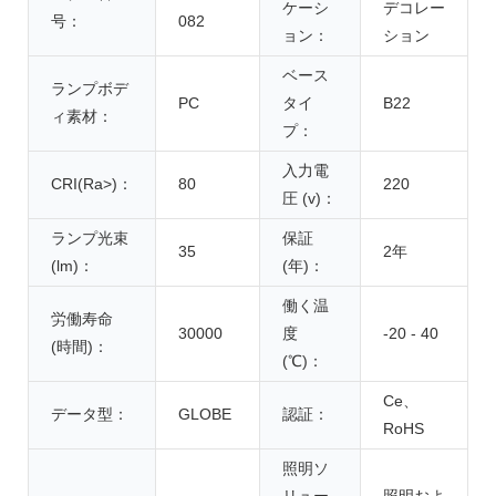
ケーシ
デコレー
号：
082
ョン：
ション
ベース
ランプボデ
PC
タイ
B22
ィ素材：
プ：
入力電
CRI(Ra>)：
80
220
圧 (v)：
ランプ光束
保証
35
2年
(lm)：
(年)：
働く温
労働寿命
30000
度
-20 - 40
(時間)：
(℃)：
Ce、
データ型：
GLOBE
認証：
RoHS
照明ソ
リュー
照明およ