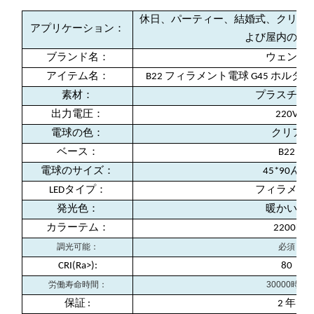
休日、パーティー、結婚式、クリス
アプリケーション：
よび屋内の装
ブランド名：
ウェンダ
アイテム名：
B22 フィラメント電球 G45 ホルダー
素材：
プラスチッ
出力電圧：
220V
電球の色：
クリア
ベース：
B22
電球のサイズ：
45*90んん
LEDタイプ：
フィラメン
発光色：
暖かい白
カラーテム：
2200k
調光可能：
必須
CRI(Ra>):
80
労働寿命時間：
30000時間
保証
:
2 年