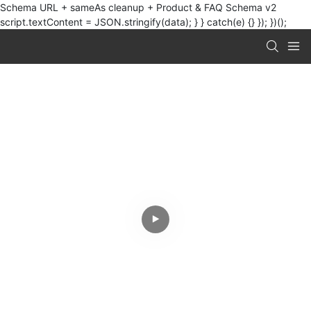
Schema URL + sameAs cleanup + Product & FAQ Schema v2
script.textContent = JSON.stringify(data); } } catch(e) {} }); })();