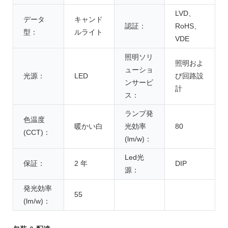
LVD、
データ
キャンド
認証：
RoHS、
型：
ルライト
VDE
照明ソリ
照明およ
ューショ
光源：
LED
び回路設
ンサービ
計
ス：
ランプ発
色温度
暖かい白
光効率
80
(CCT)：
(lm/w)：
Led光
保証：
2 年
DIP
源：
発光効率
55
(lm/w)：