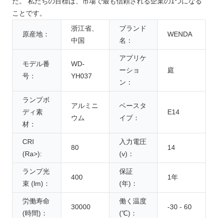
た。 私たちの目標は、市場で最も信頼される企業の1つになる
ことです。
浙江省、
ブランド
原産地：
WENDA
中国
名：
アプリケ
モデル番
WD-
ーショ
庭
号：
YH037
ン：
ランプボ
アルミニ
ベースタ
ディ素
E14
ウム
イプ：
材：
CRI
入力電圧
80
14
(Ra>):
(v)：
ランプ光
保証
400
1年
束 (lm)：
(年)：
労働寿命
働く温度
30000
-30 - 60
(時間)：
(℃)：