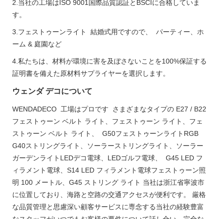
2.当社の工場はISO 9001国際品質認証とBSCIに合格していま
す。
3.フェストゥーンライト 結婚式用ですので、 パーティー、ホ
ーム & 庭園など
4.私たちは、材料が環境に害を及ぼさないことを100%保証する
証明書を備えた原材料サプライヤーを選択します。
ウェンダ デコについて
WENDADECO 工場はプロです さまざまなタイプの E27 / B22
フェストゥーン ベルト ライト、フェストゥーン ライト、フェ
ストゥーン ベルト ライト、 G50フェストゥーンライトRGB
G40ストリングライト、ソーラーストリングライト、ソーラー
ガーデンライトLEDデコ電球、LEDゴルフ電球、 G45 LED フ
ィラメント電球、S14 LED フィラメント電球フェストゥーン照
明 100 メートル、G45 ストリング ライト 当社は浙江省寧波市
に位置しており、海路と空路の交通アクセスが便利です。 厳格
な品質管理と思慮深い顧客サービスに専念する当社の経験豊富
なスタッフがいつでもお客様の要件について話し合い、完全な