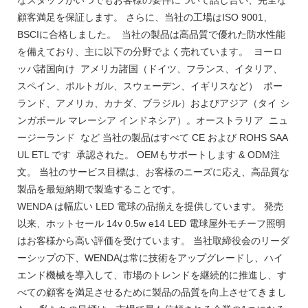
顧客満足を保証します。 さらに、当社の工場はISO 9001、
BSCIに合格しました。 当社の製品は高品質で優れた防水性能
を備えており、主に以下の分野でよく売れています。 ヨーロ
ッパ諸国向け アメリカ諸国（ドイツ、フランス、イタリア、
スペイン、ポルトガル、スウェーデン、イギリスなど） ポー
ランド、アメリカ、カナダ、ブラジル）およびアジア（タイ シ
ンガポール マレーシア インドネシア）。オーストラリア ニュ
ージーランド など 当社の製品はすべて CE および ROHS SAA
UL ETL です 承認された。 OEMもサポートします & ODM注
文。 当社のサービス目標は、お客様のニーズに応え、高品質な
製品を最短納期で製造することです。
WENDA は幅広い LED 電球の品揃えを提供しています。 発売
以来、ホットセール 14v 0.5w e14 LED 電球屋外モチーフ照明
はお客様から高い評価を受けています。 当社取締役会のリーダ
ーシップの下、WENDAは常に技術をアップグレードし、ハイ
エンド機械を導入して、市場のトレンドを継続的に推進し、す
べての顧客を満足させるために製品の品質を向上させてきまし