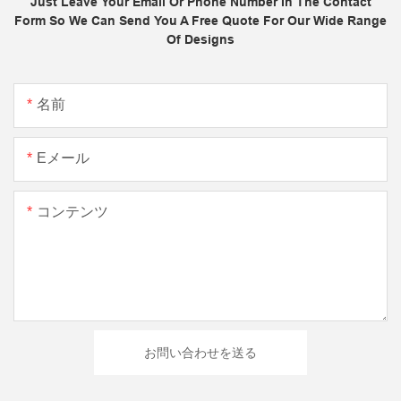
Just Leave Your Email Or Phone Number In The Contact
Form So We Can Send You A Free Quote For Our Wide Range
Of Designs
名前
Eメール
コンテンツ
お問い合わせを送る