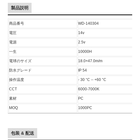
製品説明
商品番号
WD-140304
電圧
14v
電源
2.5v
一生
10000H
電球のサイズ
18.0×47.0m/m
防水グレード
IP 54
操作温度
- 30
°C
-- +60
°C
CCT
6000-7000K
素材
PC
MOQ
1000PC
包装 & 配送