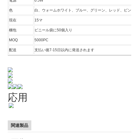
電源
0.5W
色
白、ウォームホワイト、ブルー、グリーン、レッド、ピンク
現在
15マ
梱包
ビニール袋に50個入り
MOQ
5000PC
配送
支払い後7-15日以内に発送されます
応用
関連製品