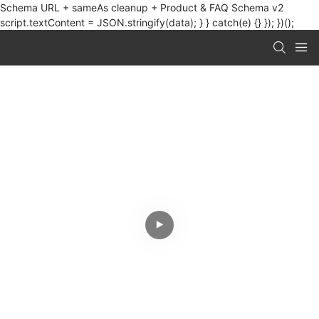
Schema URL + sameAs cleanup + Product & FAQ Schema v2
script.textContent = JSON.stringify(data); } } catch(e) {} }); })();