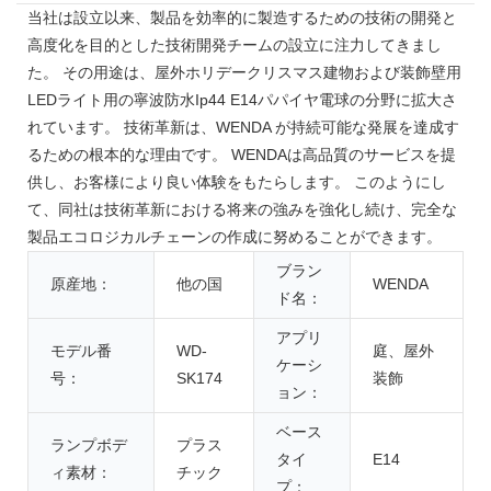
当社は設立以来、製品を効率的に製造するための技術の開発と
高度化を目的とした技術開発チームの設立に注力してきまし
た。 その用途は、屋外ホリデークリスマス建物および装飾壁用
LEDライト用の寧波防水Ip44 E14パパイヤ電球の分野に拡大さ
れています。 技術革新は、WENDA が持続可能な発展を達成す
るための根本的な理由です。 WENDAは高品質のサービスを提
供し、お客様により良い体験をもたらします。 このようにし
て、同社は技術革新における将来の強みを強化し続け、完全な
製品エコロジカルチェーンの作成に努めることができます。
ブラン
原産地：
他の国
WENDA
ド名：
アプリ
モデル番
WD-
庭、屋外
ケーシ
号：
SK174
装飾
ョン：
ベース
ランプボデ
プラス
タイ
E14
ィ素材：
チック
プ：