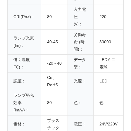
入力電
CRI(Ra>)：
80
圧
220
(v)：
労働寿
ランプ光束
40-45
命 (時
30000
(lm)：
間)：
働く温度
データ
LEDミニ
-20 - 40
(℃)：
型：
電球
Ce、
認証：
光源：
LED
RoHS
ランプ発光
効率
80
色：
色
(lm/w)：
プラス
素材：
電圧：
24V/220V
チック