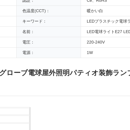
認証：
Ce、RoHS
色温度(CCT)：
暖かい白
キーワード：
LEDプラスチック電球
名前：
LED電球ライトE27 L
電圧：
220-240V
電源：
1W
ンプ LED グローブ電球屋外照明パティオ装