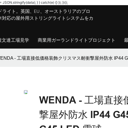
JSON.stringify(data); } } catch(e) {} }); })();
ドライト。英国、EU、オーストラリアのプロ
M/ODM対応の屋外用ストリングライトシステムをカ
波文達工場見学
商業用ガーランドライトプロジェクト
ENDA - 工場直接低価格装飾クリスマス耐衝撃屋外防水 IP44 G45 SM
WENDA - 工場
撃屋外防水 IP44 G45