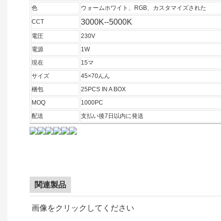
色
ウォームホワイト、RGB、カスタマイズされた
3000K--5000K
CCT
電圧
230V
電源
1W
現在
15マ
サイズ
45×70んん
梱包
25PCS IN A BOX
MOQ
1000PC
配送
支払い後7日以内に発送
関連製品
画像をクリックしてください