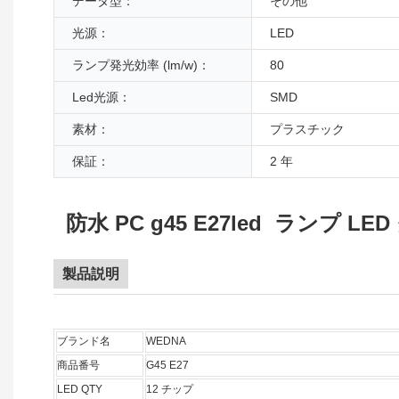
データ型：
その他
光源：
LED
ランプ発光効率 (lm/w)：
80
Led光源：
SMD
素材：
プラスチック
保証：
2 年
防水 PC g45 E27led ラ
製品説明
ブランド名
WEDNA
商品番号
G45 E27
LED QTY
12 チップ