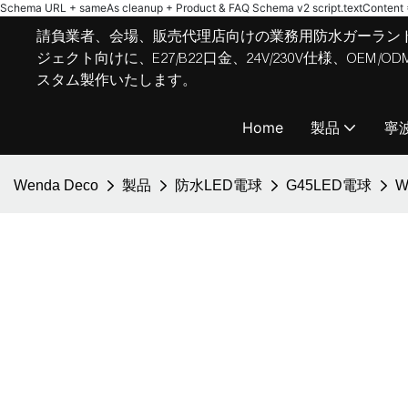
Schema URL + sameAs cleanup + Product & FAQ Schema v2
script.textContent = 
請負業者、会場、販売代理店向けの業務用防水ガーラン
ジェクト向けに、E27/B22口金、24V/230V仕様、OE
スタム製作いたします。
Home
製品
寧
Wenda Deco
製品
防水LED電球
G45LED電球
W