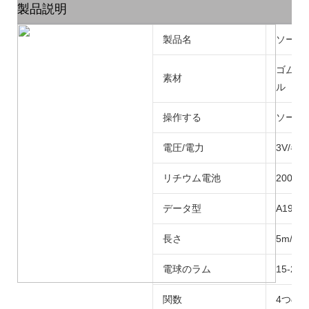
製品説明
製品名
ソーラ
ゴムケ
素材
ル
操作する
ソーラー
電圧/電力
3V/各電
リチウム電池
2000
データ型
A19フ
長さ
5m/10
電球のラム
15-20l
関数
4つの