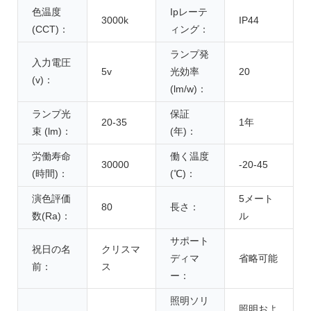
色温度
Ipレーテ
3000k
IP44
(CCT)：
ィング：
ランプ発
入力電圧
5v
光効率
20
(v)：
(lm/w)：
ランプ光
保証
20-35
1年
束 (lm)：
(年)：
労働寿命
働く温度
30000
-20-45
(時間)：
(℃)：
演色評価
5メート
80
長さ：
数(Ra)：
ル
サポート
祝日の名
クリスマ
ディマ
省略可能
前：
ス
ー：
照明ソリ
照明およ