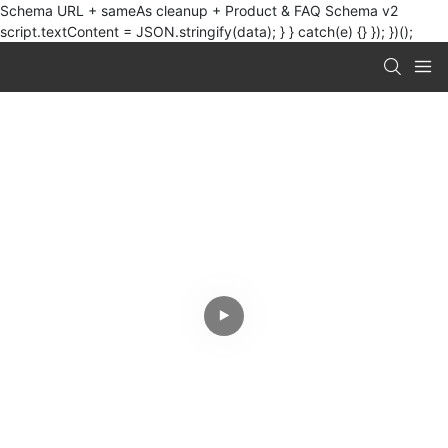
Schema URL + sameAs cleanup + Product & FAQ Schema v2
script.textContent = JSON.stringify(data); } } catch(e) {} }); })();