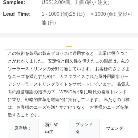
Samples:
US$12.00/個、1 個 (最小 注文）
Lead_Time:
1 - 1000 (個):25 (日) 、> 1000 (個): 交渉可
能 (日)
この技術を製品の製造プロセスに適用すると、非常に役立つこ
とがわかりました。 安定性と耐久性を備えたこの製品は、A19
ソーラーストリングの分野に適しています。 お客様のさまざま
なニーズを満たすために、カスタマイズされた屋外用防水ガー
デンソーラーストリングライトをサポートしています。 品質志
向の経営理論の指導の下、WENDAは常に時代の発展トレンド
に乗り、戦略的変革を継続的に実行しています。 私たちの目標
は、お客様のニーズを満たすだけでなく、お客様のニーズを創
造することです。
浙江省、
ブランド
原産地：
ウェンダ
中国
名：