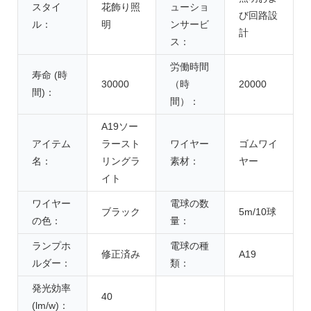
スタイ
花飾り照
ューショ
び回路設
ル：
明
ンサービ
計
ス：
労働時間
寿命 (時
30000
（時
20000
間)：
間）：
A19ソー
アイテム
ラースト
ワイヤー
ゴムワイ
名：
リングラ
素材：
ヤー
イト
ワイヤー
電球の数
ブラック
5m/10球
の色：
量：
ランプホ
電球の種
修正済み
A19
ルダー：
類：
発光効率
40
(lm/w)：