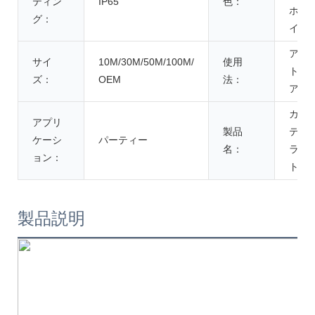
ティン
IP65
色：
ホワ
グ：
イト
アウ
サイ
10M/30M/50M/100M/
使用
トド
ズ：
OEM
法：
ア
カー
アプリ
製品
テン
ケーシ
パーティー
名：
ライ
ョン：
ト
製品説明