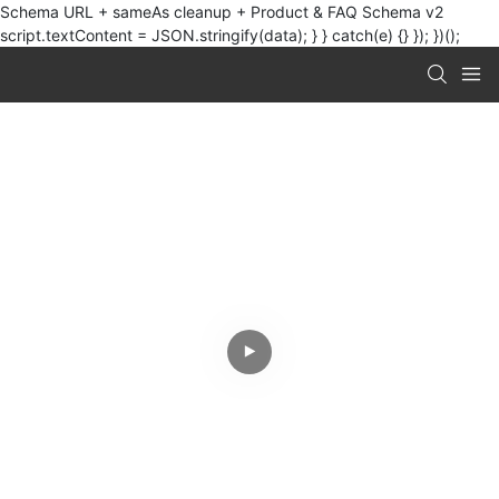
Schema URL + sameAs cleanup + Product & FAQ Schema v2
script.textContent = JSON.stringify(data); } } catch(e) {} }); })();