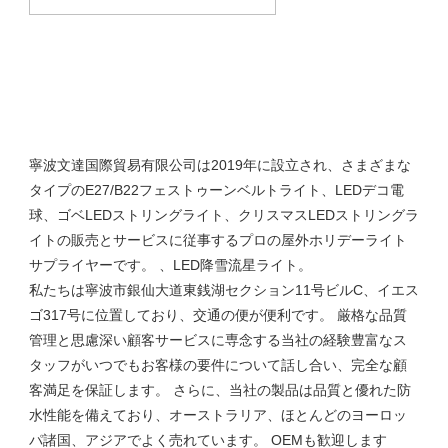
寧波文達国際貿易有限公司は2019年に設立され、さまざまな
タイプのE27/B22フェストゥーンベルトライト、LEDデコ電
球、ゴベLEDストリングライト、クリスマスLEDストリングラ
イトの販売とサービスに従事するプロの屋外ホリデーライト
サプライヤーです。 、LED降雪流星ライト。

私たちは寧波市銀仙大道東銭湖セクション11号ビルC、イエス
ゴ317号に位置しており、交通の便が便利です。 厳格な品質
管理と思慮深い顧客サービスに専念する当社の経験豊富なス
タッフがいつでもお客様の要件について話し合い、完全な顧
客満足を保証します。 さらに、当社の製品は品質と優れた防
水性能を備えており、オーストラリア、ほとんどのヨーロッ
パ諸国、アジアでよく売れています。 OEMも歓迎します