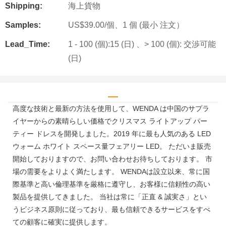
Shipping:
海上貨物
Samples:
US$39.00/個、1 個 (最小 注文）
Lead_Time:
1 - 100 (個):15 (日) 、> 100 (個): 交渉可能
(日)
高度な技術と最新の方法を使用して、WENDA は中国のサプラ
イヤーからの素晴らしい価格でクリスマス ライトアップ パー
ティー ドレスを開発しました。2019 年に最も人気のある LED
ウォーム ホワイト スペース量フェアリー LED。 ただいま販売
開始しておりますので、お問い合わせお待ちしております。 市
場の需要をよりよく満たします。 WENDAは設立以来、常に国
際基準と高い倫理基準を厳格に遵守し、お客様に信頼性の高い
製品を提供してきました。 当社は常に「正直 & 誠実さ」とい
うビジネス原則に従っており、最も信頼できるサービスをすべ
ての顧客に確実に提供します。