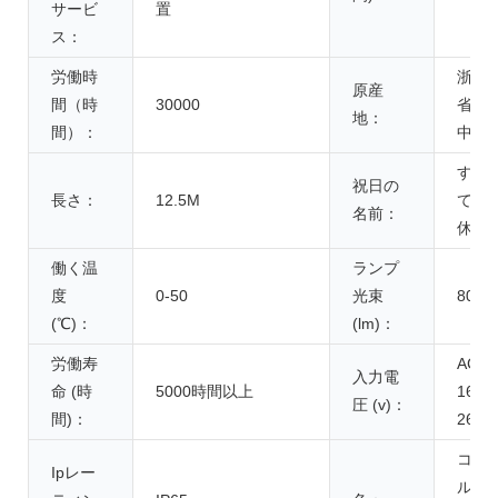
サービ
置
ス：
労働時
浙江
原産
間（時
30000
省、
地：
間）：
中国
すべ
祝日の
長さ：
12.5M
ての
名前：
休日
働く温
ランプ
度
0-50
光束
80
(℃)：
(lm)：
労働寿
AC
入力電
命 (時
5000時間以上
165-
圧 (v)：
間)：
265V
コー
Ipレー
ルド