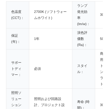
ランプ
色温度
2700K (ソフトウォー
発光効
30
(CCT)：
ムホワイト)
率
(lm/w)：
演色評
保証
1年
価数
50
(年)：
(Ra)：
商業
用ス
サポー
スタイ
トリ
トディ
必須
ル：
ング
マー：
ライ
ト
照明ソ
リュー
照明および回路設
寿命 (時
ション
計、プロジェクト設
3000
間)：