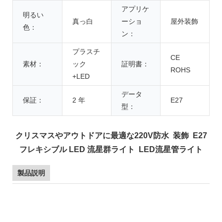
アプリケ
明るい
真っ白
ーショ
屋外装飾
色：
ン：
プラスチ
CE
素材：
ック
証明書：
ROHS
+LED
データ
保証：
2 年
E27
型：
クリスマスやアウトドアに最適な220V防水 装飾 E27
フレキシブル LED 流星群ライト LED流星管ライト
製品説明