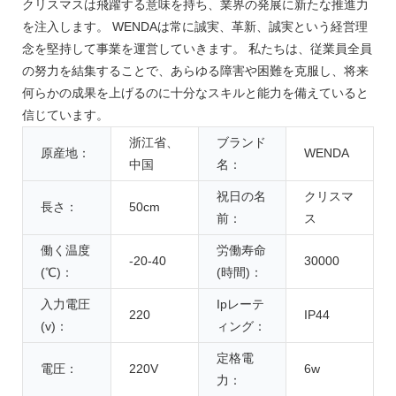
クリスマスは飛躍する意味を持ち、業界の発展に新たな推進力
を注入します。 WENDAは常に誠実、革新、誠実という経営理
念を堅持して事業を運営していきます。 私たちは、従業員全員
の努力を結集することで、あらゆる障害や困難を克服し、将来
何らかの成果を上げるのに十分なスキルと能力を備えていると
信じています。
浙江省、
ブランド
原産地：
WENDA
中国
名：
祝日の名
クリスマ
長さ：
50cm
前：
ス
働く温度
労働寿命
-20-40
30000
(℃)：
(時間)：
入力電圧
Ipレーテ
220
IP44
(v)：
ィング：
定格電
電圧：
220V
6w
力：