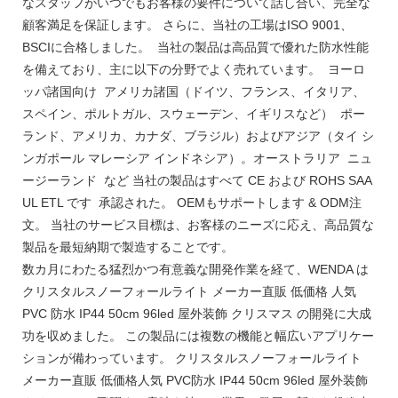
なスタッフがいつでもお客様の要件について話し合い、完全な
顧客満足を保証します。 さらに、当社の工場はISO 9001、
BSCIに合格しました。 当社の製品は高品質で優れた防水性能
を備えており、主に以下の分野でよく売れています。 ヨーロ
ッパ諸国向け アメリカ諸国（ドイツ、フランス、イタリア、
スペイン、ポルトガル、スウェーデン、イギリスなど） ポー
ランド、アメリカ、カナダ、ブラジル）およびアジア（タイ シ
ンガポール マレーシア インドネシア）。オーストラリア ニュ
ージーランド など 当社の製品はすべて CE および ROHS SAA
UL ETL です 承認された。 OEMもサポートします & ODM注
文。 当社のサービス目標は、お客様のニーズに応え、高品質な
製品を最短納期で製造することです。
数カ月にわたる猛烈かつ有意義な開発作業を経て、WENDA は
クリスタルスノーフォールライト メーカー直販 低価格 人気
PVC 防水 IP44 50cm 96led 屋外装飾 クリスマス の開発に大成
功を収めました。 この製品には複数の機能と幅広いアプリケー
ションが備わっています。 クリスタルスノーフォールライト
メーカー直販 低価格人気 PVC防水 IP44 50cm 96led 屋外装飾