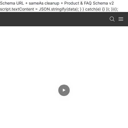
Schema URL + sameAs cleanup + Product & FAQ Schema v2
script.textContent = JSON.stringify(data); } } catch(e) {} }); })();