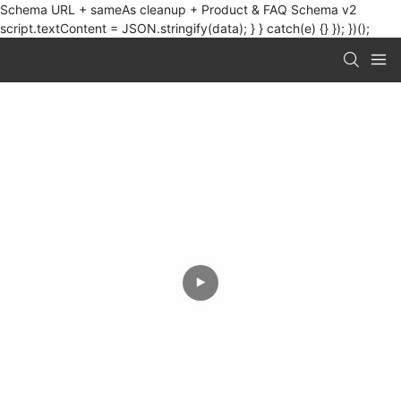
Schema URL + sameAs cleanup + Product & FAQ Schema v2
script.textContent = JSON.stringify(data); } } catch(e) {} }); })();