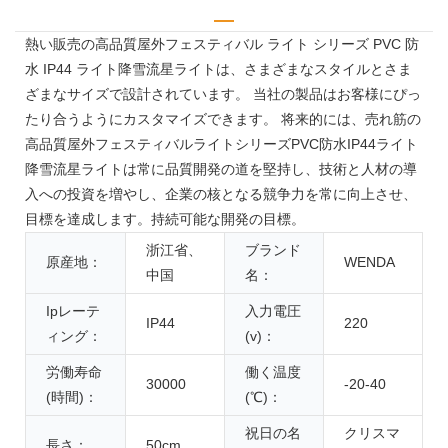
熱い販売の高品質屋外フェスティバル ライト シリーズ PVC 防
水 IP44 ライト降雪流星ライトは、さまざまなスタイルとさま
ざまなサイズで設計されています。 当社の製品はお客様にぴっ
たり合うようにカスタマイズできます。 将来的には、売れ筋の
高品質屋外フェスティバルライトシリーズPVC防水IP44ライト
降雪流星ライトは常に品質開発の道を堅持し、技術と人材の導
入への投資を増やし、企業の核となる競争力を常に向上させ、
目標を達成します。持続可能な開発の目標。
浙江省、
ブランド
原産地：
WENDA
中国
名：
Ipレーテ
入力電圧
IP44
220
ィング：
(v)：
労働寿命
働く温度
30000
-20-40
(時間)：
(℃)：
祝日の名
クリスマ
長さ：
50cm