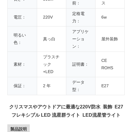
前：
ス
定格電
電圧：
220V
6w
力：
アプリケ
明るい
真っ白
ーショ
屋外装飾
色：
ン：
プラスチ
CE
素材：
ック
証明書：
ROHS
+LED
データ
保証：
2 年
E27
型：
クリスマスやアウトドアに最適な220V防水 装飾 E27
フレキシブル LED 流星群ライト LED流星管ライト
製品説明