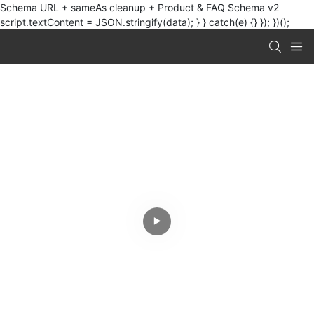
Schema URL + sameAs cleanup + Product & FAQ Schema v2
script.textContent = JSON.stringify(data); } } catch(e) {} }); })();