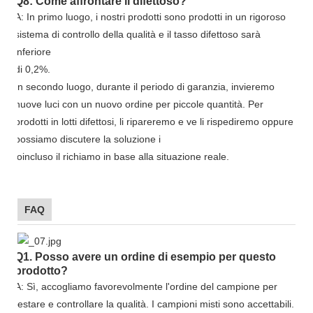
Q8: Come affrontare il difettoso?
A: In primo luogo, i nostri prodotti sono prodotti in un rigoroso
sistema di controllo della qualità e il tasso difettoso sarà
inferiore
di 0,2%.
In secondo luogo, durante il periodo di garanzia, invieremo
nuove luci con un nuovo ordine per piccole quantità. Per
prodotti in lotti difettosi, li ripareremo e ve li rispediremo oppure
possiamo discutere la soluzione i
io
incluso il richiamo in base alla situazione reale.
FAQ
Q1. Posso avere un ordine di esempio per questo
prodotto?
A: Sì, accogliamo favorevolmente l'ordine del campione per
testare e controllare la qualità. I campioni misti sono accettabili.