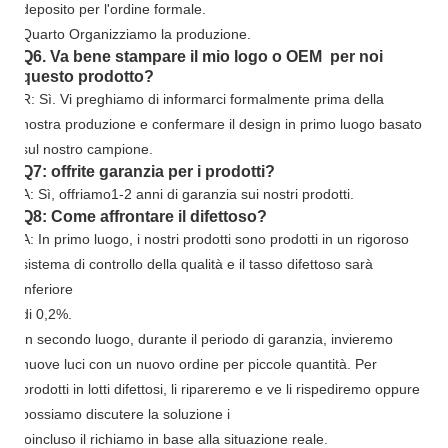
deposito per l'ordine formale.
Quarto Organizziamo la produzione.
Q6. Va bene stampare il mio logo o OEM per noi
questo prodotto?
R: Sì. Vi preghiamo di informarci formalmente prima della
nostra produzione e confermare il design in primo luogo basato
sul nostro campione.
Q7: offrite garanzia per i prodotti?
A: Sì, offriamo
1
-
2
anni di garanzia sui nostri prodotti.
Q8: Come affrontare il difettoso?
A: In primo luogo, i nostri prodotti sono prodotti in un rigoroso
sistema di controllo della qualità e il tasso difettoso sarà
inferiore
di 0,2%.
In secondo luogo, durante il periodo di garanzia, invieremo
nuove luci con un nuovo ordine per piccole quantità. Per
prodotti in lotti difettosi, li ripareremo e ve li rispediremo oppure
possiamo discutere la soluzione i
io
incluso il richiamo in base alla situazione reale.