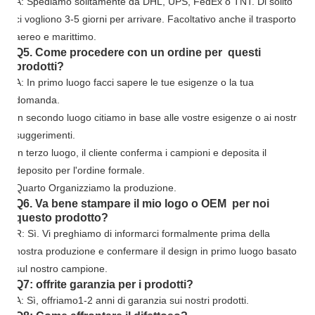
A: Spediamo solitamente da DHL, UPS, FedEx o TNT. Di solito
ci vogliono 3-5 giorni per arrivare. Facoltativo anche il trasporto
aereo e marittimo.
Q5. Come procedere con un ordine per questi
prodotti?
A: In primo luogo facci sapere le tue esigenze o la tua
domanda.
In secondo luogo citiamo in base alle vostre esigenze o ai nostri
suggerimenti.
In terzo luogo, il cliente conferma i campioni e deposita il
deposito per l'ordine formale.
Quarto Organizziamo la produzione.
Q6. Va bene stampare il mio logo o OEM per noi
questo prodotto?
R: Sì. Vi preghiamo di informarci formalmente prima della
nostra produzione e confermare il design in primo luogo basato
sul nostro campione.
Q7: offrite garanzia per i prodotti?
A: Sì, offriamo
1
-
2
anni di garanzia sui nostri prodotti.