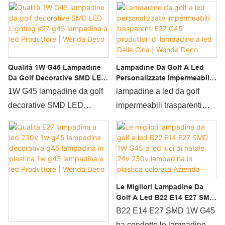
Qualità 1W G45 Lampadine
Lampadine Da Golf A Led
Da Golf Decorative SMD LED
Personalizzate Impermeabili
Lighting E27 G45 Lampadina
Trasparenti E27 G45
1W G45 lampadine da golf
lampadine a led da golf
A Led Produttore | Wenda
Produttori Di Lampadine A
decorative SMD LED
impermeabili trasparenti
Deco
Led Dalla Cina | Wenda Deco
Lighting e27 g45 lampadina
E27 G45 illuminazione a led
a led rispetto a prodotti
rispetto a prodotti simili sul
simili sul mercato, presenta
mercato, presenta vantaggi
vantaggi eccezionali
eccezionali incomparabili in
incomparabili in termini di
termini di prestazioni,
Le Migliori Lampadine Da
prestazioni, qualità, aspetto,
qualità, aspetto, ecc. E gode
Golf A Led B22 E14 E27 SMD
ecc. E gode di una buona
di una buona reputazione
1W G45 A Led Luci Di Natale
B22 E14 E27 SMD 1W G45
reputazione nel mercato.
sul mercato. Wenda Deco
24v 230v Lampadina In
ha condotto le lampadine da