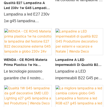
Plastica Colorata Azienda -
Qualità E27 Lampadina A
Wenda Deco riassume il
riassume i difetti di prodotti
golf RGB ha condotto le luci
Wenda Deco
Led 230v 1w G45 Lampadina
difetti dei prodotti passati e li
passati e li migliora
Decorativa G45 Lampadina In
di Natale 24v 230v
Lampadina a led E27 230v
migliora continuamente. Le
continuamente. Le
Plastica 1w G45 Lampadina
lampadina di plastica
1w g45 lampadina
A Led Produttore | Wenda
specifiche delle lampadine
specifiche delle lampadine
colorata rispetto a prodotti
decorativa g45 lampadina in
Deco
da golf da 1W G45
a led da golf impermeabili
simili sul mercato, ha
plastica 1w g45 lampadina
decorative SMD LED
trasparenti E27 G45
vantaggi eccezionali
a led rispetto a prodotti
Lighting e27 g45 possono
possono essere
incomparabili in termini di
simili sul mercato, ha
essere personalizzate in
personalizzate in base alle
prestazioni, qualità, aspetto,
vantaggi eccezionali
base alle proprie esigenze.
proprie esigenze.
WENDA - CE ROHS Materia
Lampadine A LED
ecc. E gode di una buona
incomparabili in termini di
La lampada a LED G45 da
Per promuovere i vantaggi
Prima Plastica 1w Ha
Impermeabili Di Qualità B22
reputazione nel
prestazioni, qualità, aspetto,
Condotto La Lampadina Del
G45 Produttore Decorativo
1 W impermeabile leggera,
del prodotto, abbiamo
Le tecnologie possono
Lampadine a LED
market.Wenda Deco
ecc. E gode di una buona
Festone E27 B22
Per Esterni E Vacanze E
le lampadine a LED B22
introdotto con successo le
garantire che il nostro
impermeabili B22 G45 per
Decorazione Esterna G45
Natale | Wenda Deco
riassume i difetti dei prodotti
reputazione nel mercato.
E27 a globo trasparente
moderne tecnologie nel
processo di produzione sia
esterni e vacanze e Natale
Lampade A Globo 230v 24v
passati e li migliora
Wenda Deco riassume i
E27 Ha Condotto La
possono mantenere a lungo
processo di produzione
ottimizzato e aggiornato, il
Decorativo rispetto a
continuamente. Le
difetti dei prodotti passati e li
Lampadina G45 Ha Condotto
una forte competitività sul
dell'illuminazione a led E27
che ci fa risparmiare molto
prodotti simili sul mercato,
La Lampadina
specifiche delle lampadine
migliora continuamente. Le
mercato, inseparabile
G45 trasparente
tempo ed energie. La sua
presenta vantaggi
da golf a led B22 E14 E27