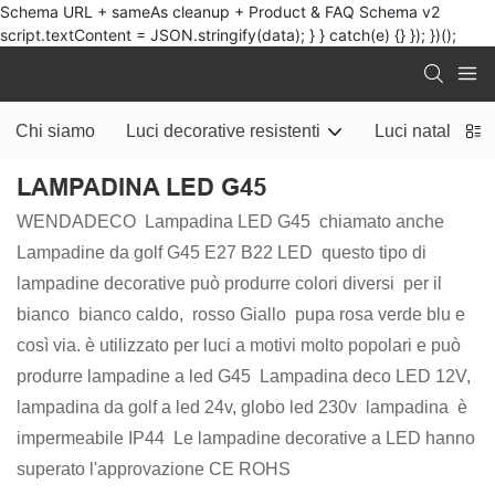
Schema URL + sameAs cleanup + Product & FAQ Schema v2
script.textContent = JSON.stringify(data); } } catch(e) {} }); })();
Chi siamo
Luci decorative resistenti
Luci natalizie
LAMPADINA LED G45
WENDADECO Lampadina LED G45 chiamato anche
Lampadine da golf G45 E27 B22 LED questo tipo di
lampadine decorative può produrre colori diversi per il
bianco bianco caldo, rosso Giallo pupa rosa verde blu e
così via. è utilizzato per luci a motivi molto popolari e può
produrre lampadine a led G45 Lampadina deco LED 12V,
lampadina da golf a led 24v, globo led 230v lampadina è
impermeabile IP44 Le lampadine decorative a LED hanno
superato l'approvazione CE ROHS