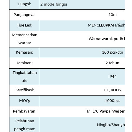
2 mode fungsi
Fungsi:
Panjangnya:
10m
Tipe Led:
MENCELUPKAN/&phi;
Memancarkan
Warna-warni, putih han
warna:
Kemasan
:
100 pcs/ctn
Jaminan
:
2 tahun
Tingkat tahan
IP44
air
:
Sertifikasi
:
CE, ROHS
MOQ
:
1000pcs
Pembayaran
:
T/T,L/C,Paypal,Western U
Pelabuhan
Ningbo/Shanghai
pengiriman
: