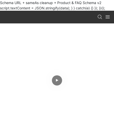
Schema URL + sameAs cleanup + Product & FAQ Schema v2
script.textContent = JSON.stringify(data); } } catch(e) {} }); })();