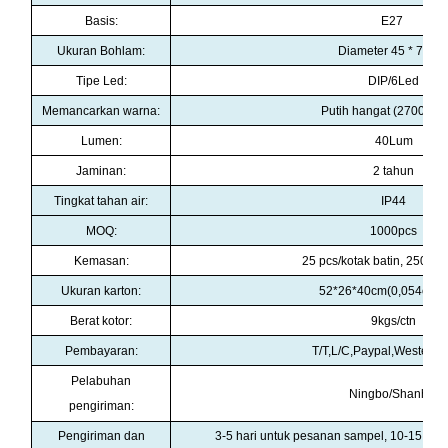
Basis:
E27
Ukuran Bohlam:
Diameter 45 * 70m
Tipe Led:
DIP/6Led
Memancarkan warna:
Putih hangat (2700-30
Lumen:
40Lum
Jaminan
:
2 tahun
Tingkat tahan air
:
IP44
MOQ
:
1000pcs
Kemasan
:
25 pcs/kotak batin, 250 pcs
Ukuran karton:
52*26*40cm(0,054cbm/
Berat kotor:
9kgs/ctn
Pembayaran
:
T/T,L/C,Paypal,Western 
Pelabuhan
Ningbo/Shanhai
pengiriman
:
Pengiriman dan
3-5 hari untuk pesanan sampel, 10-15 har