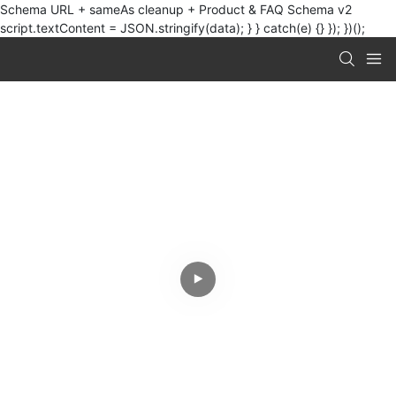
Schema URL + sameAs cleanup + Product & FAQ Schema v2
script.textContent = JSON.stringify(data); } } catch(e) {} }); })();