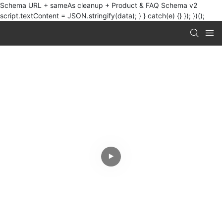
Schema URL + sameAs cleanup + Product & FAQ Schema v2
script.textContent = JSON.stringify(data); } } catch(e) {} }); })();