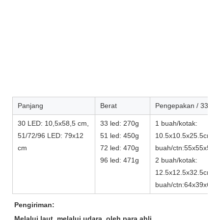
Panjang
Berat
Pengepakan / 33 led
30 LED: 10,5x58,5 cm,
33 led: 270g
1 buah/kotak:
51/72/96 LED: 79x12
51 led: 450g
10.5x10.5x25.5cm/2
cm
72 led: 470g
buah/ctn:55x55x54c
96 led: 471g
2 buah/kotak:
12.5x12.5x32.5cm/5
buah/ctn:64x39x67c
Pengiriman:
Melalui laut, melalui udara, oleh para ahli