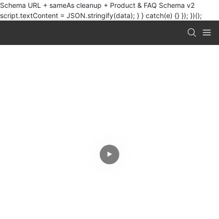
Schema URL + sameAs cleanup + Product & FAQ Schema v2
script.textContent = JSON.stringify(data); } } catch(e) {} }); })();