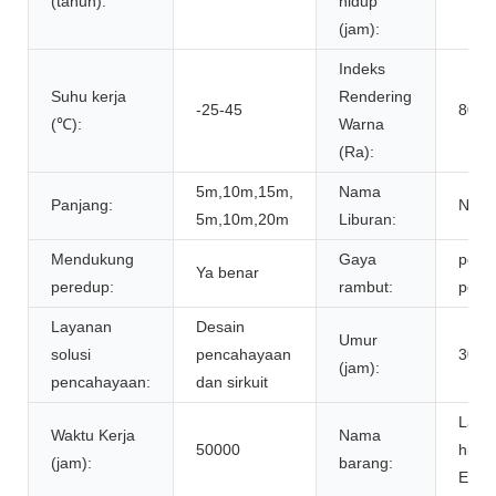
(tahun):
hidup
(jam):
Indeks
Suhu kerja
Rendering
-25-45
80
(℃):
Warna
(Ra):
5m,10m,15m,
Nama
Panjang:
Natal
5m,10m,20m
Liburan:
Mendukung
Gaya
penc
Ya benar
peredup:
rambut:
pest
Layanan
Desain
Umur
solusi
pencahayaan
3000
(jam):
pencahayaan:
dan sirkuit
Lam
Waktu Kerja
Nama
50000
hias
(jam):
barang:
E27