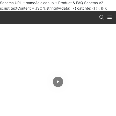
Schema URL + sameAs cleanup + Product & FAQ Schema v2
script.textContent = JSON.stringify(data); } } catch(e) {} }); })();