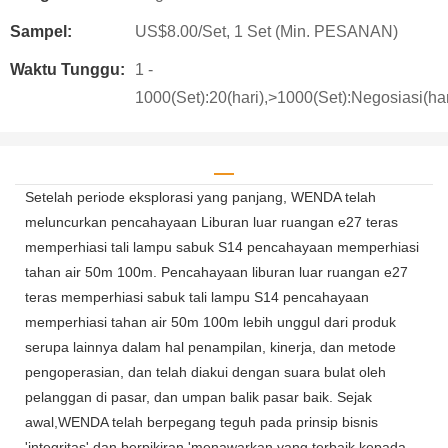
Sampel:
US$8.00/Set, 1 Set (Min. PESANAN)
Waktu Tunggu:
1 -
1000(Set):20(hari),>1000(Set):Negosiasi(har
Setelah periode eksplorasi yang panjang, WENDA telah
meluncurkan pencahayaan Liburan luar ruangan e27 teras
memperhiasi tali lampu sabuk S14 pencahayaan memperhiasi
tahan air 50m 100m. Pencahayaan liburan luar ruangan e27
teras memperhiasi sabuk tali lampu S14 pencahayaan
memperhiasi tahan air 50m 100m lebih unggul dari produk
serupa lainnya dalam hal penampilan, kinerja, dan metode
pengoperasian, dan telah diakui dengan suara bulat oleh
pelanggan di pasar, dan umpan balik pasar baik. Sejak
awal,WENDA telah berpegang teguh pada prinsip bisnis
'integritas' dan berpikiran 'menawarkan yang terbaik kepada