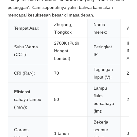
pelanggan'. Kami sepenuhnya yakin bahwa kami akan
mencapai kesuksesan besar di masa depan.
Zhejiang,
Nama
Tempat Asal:
Wen
Tiongkok
merek:
2700K (Putih
IP44,
Suhu Warna
Peringkat
Hangat
IP65
(CCT):
IP:
Lembut)
Air
Tegangan
CRI (Ra>):
70
220a
Input (V):
Lampu
Efisiensi
fluks
cahaya lampu
50
20-3
bercahaya
(lm/w):
(lm):
Bekerja
Garansi
seumur
1 tahun
3000