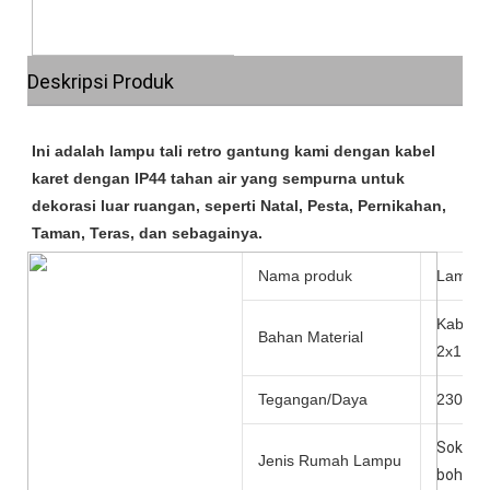
Deskripsi Produk
Ini adalah lampu tali retro gantung kami dengan kabel 
karet dengan IP44 tahan air yang sempurna untuk 
dekorasi luar ruangan, seperti Natal, Pesta, Pernikahan, 
Nama produk
Lampu 
Kabel 
Bahan Material
2x1.0
Tegangan/Daya
230v, s
Soket 
Jenis Rumah Lampu
bohlam 