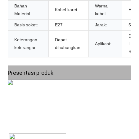
Bahan
Warna
Kabel karet
Hita
Material:
kabel:
Basis soket:
E27
Jarak:
50cm
Deko
Keterangan
Dapat
Aplikasi:
Luar
keterangan:
dihubungkan
Ruan
Presentasi produk