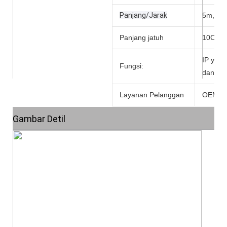
Panjang/Jarak
5m,10m
Panjang jatuh
10Cm l
IP yang
Fungsi:
dan tah
Layanan Pelanggan
OEM,
Gambar Detil