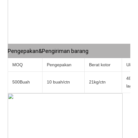
Pengepakan&Pengiriman barang
MOQ
Pengepakan
Berat kotor
Ukura
48x3
500Buah
10 buah/ctn
21kg/ctn
lagi