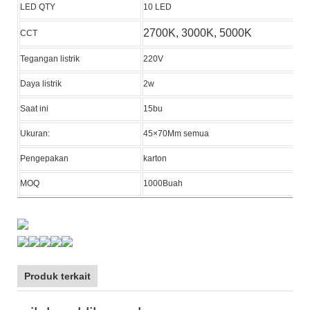
LED QTY
10 LED
2700K, 3000K, 5000K
CCT
Tegangan listrik
220V
Daya listrik
2w
Saat ini
15bu
Ukuran:
45×70Mm semua
Pengepakan
karton
MOQ
1000Buah
Produk terkait