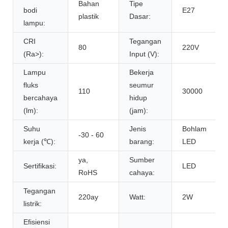
Bahan
Tipe
bodi
E27
plastik
Dasar:
lampu:
CRI
Tegangan
80
220V
(Ra>):
Input (V):
Lampu
Bekerja
fluks
seumur
110
30000
bercahaya
hidup
(lm):
(jam):
Suhu
Jenis
Bohlam
-30 - 60
kerja (℃):
barang:
LED
ya,
Sumber
Sertifikasi:
LED
RoHS
cahaya:
Tegangan
220ay
Watt:
2W
listrik:
Efisiensi