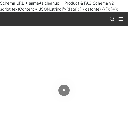
Schema URL + sameAs cleanup + Product & FAQ Schema v2
script.textContent = JSON.stringify(data); } } catch(e) {} }); })();