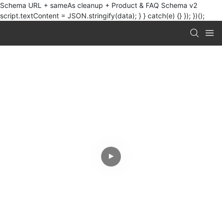
Schema URL + sameAs cleanup + Product & FAQ Schema v2
script.textContent = JSON.stringify(data); } } catch(e) {} }); })();