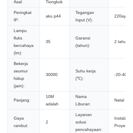
Asal:
Tiongkok
Peringkat
Tegangan
aku p44
220ay
IP:
Input (V):
Lampu
fluks
Garansi
35
2 tahun
bercahaya
(tahun):
(lm):
Bekerja
seumur
Suhu kerja
30000
-20-40
hidup
(℃):
(jam):
10M
Nama
Panjang:
Natal
adalah
Liburan:
Layanan
Gaya
Instalasi
2
solusi
rambut:
Proyek
pencahayaan: