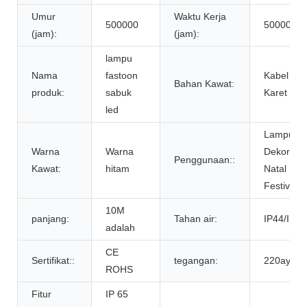
Umur
Waktu Kerja
500000
50000
(jam):
(jam):
lampu
Nama
fastoon
Kabel
Bahan Kawat:
produk:
sabuk
Karet
led
Lampu
Warna
Warna
Dekorasi
Penggunaan::
Kawat:
hitam
Natal
Festival
10M
panjang:
Tahan air:
IP44/IP65
adalah
CE
Sertifikat::
tegangan:
220ay
ROHS
Fitur
IP 65