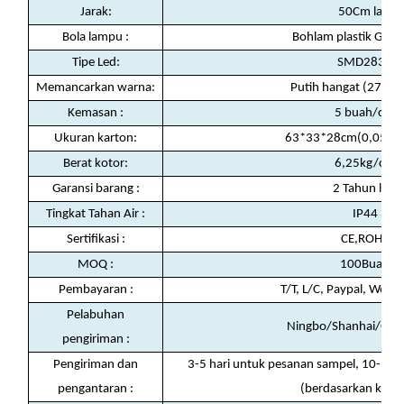
Jarak:
50Cm lagi
Bola lampu :
Bohlam plastik G50 
Tipe Led:
SMD2835
Memancarkan warna:
Putih hangat (2700-
Kemasan
:
5 buah/ctn
Ukuran karton:
63*33*28cm(0,058c
Berat kotor:
6,25kg/ctn
Garansi barang
:
2 Tahun lalu
Tingkat Tahan Air
:
IP44
Sertifikasi
:
CE,ROHS
MOQ
:
100Buah
Pembayaran
:
T/T, L/C, Paypal, West
Pelabuhan
Ningbo/Shanhai/Gua
pengiriman
:
Pengiriman dan
3-5 hari untuk pesanan sampel, 10-15 
pengantaran
:
(berdasarkan kuant