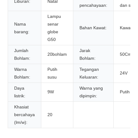
Liburan:
Natal
pencahayaan:
dan sirku
Lampu
Nama
senar
Bahan Kawat:
Kawat Ka
barang:
globe
G50
Jumlah
Jarak
20bohlam
50Cm lag
Bohlam:
Bohlam:
Warna
Putih
Tegangan
24V
Bohlam:
susu
Keluaran:
Daya
Warna yang
9W
Putih ha
listrik:
dipimpin:
Khasiat
bercahaya
20
(lm/w):