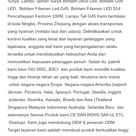
Surya, Lampu Taman Surya Bohlam Deco Led, Bohlam Golf
LED, Bohlam Filamen Led G45, Bohlam Filamen LED S14
Pencahayaan Festoon 100M, Lampu Tali G45 Kami berlokasi
di kota Ningbo, Provinsi Zhejiang dengan akses transportasi
yang nyaman (melalui laut dan udara). Didedikasikan untuk
kontrol kualitas yang ketat dan layanan pelanggan yang
bijaksana, anggota staf kami yang berpengalaman selalu
tersedia untuk mendiskusikan kebutuhan Anda dan
memastikan kepuasan pelanggan penuh. Selain itu, pabrik
kami lulus ISO 9001, BSCI dan produk kami memiliki kualitas
tinggi dan kinerja tahan air yang baik, terutama laris manis
untuk negara-negara Eropa Negara-negara Amerika (seperti
Jerman, Perancis, Italia, Spanyol, Portugal, Swedia, Inggris
polandia, Amerika, Kanada, Brasil) dan Asia (Thailand
Singapura Malaysia Indonesia).Australia Selandia Baru dan
seterusnya Semua Produk kami CE DAN ROHS SAA UL ETL
Disetujui. Kami juga mendukung OEM & pesanan ODM.
Target layanan kami adalah membuat produk berkualitas tinggi