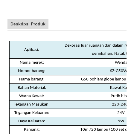
Deskripsi Produk
Dekorasi luar ruangan dan dalam ruang
Aplikasi:
pernikahan, Natal, tama
Nama merek:
Wenda
Nomor barang:
SZ-G50W02
Nama barang:
G50 bohlam globe lampu sena
Bahan Material:
Kawat Karet
Warna Kawat:
Putih hitam
Tegangan Masukan:
220-240V
Tegangan Keluaran:
24V
Daya Keluaran:
9W
Panjang:
10m /20 lampu (100 set dapa