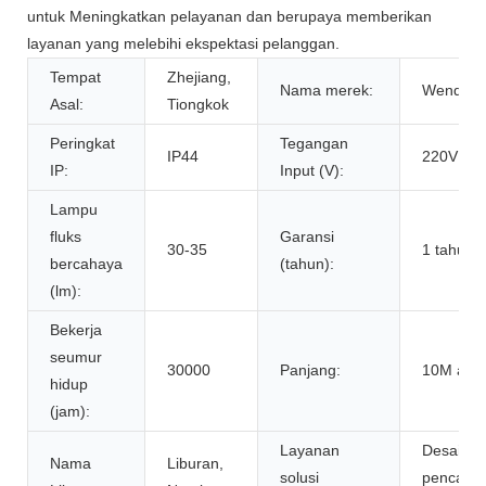
untuk Meningkatkan pelayanan dan berupaya memberikan
layanan yang melebihi ekspektasi pelanggan.
Tempat
Zhejiang,
Nama merek:
Wenda
Asal:
Tiongkok
Peringkat
Tegangan
IP44
220V
IP:
Input (V):
Lampu
fluks
Garansi
30-35
1 tahun
bercahaya
(tahun):
(lm):
Bekerja
seumur
30000
Panjang:
10M ada
hidup
(jam):
Layanan
Desain
Nama
Liburan,
solusi
pencaha