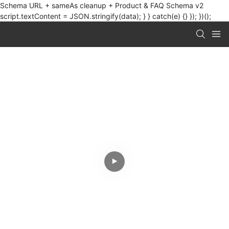
Schema URL + sameAs cleanup + Product & FAQ Schema v2
script.textContent = JSON.stringify(data); } } catch(e) {} }); })();