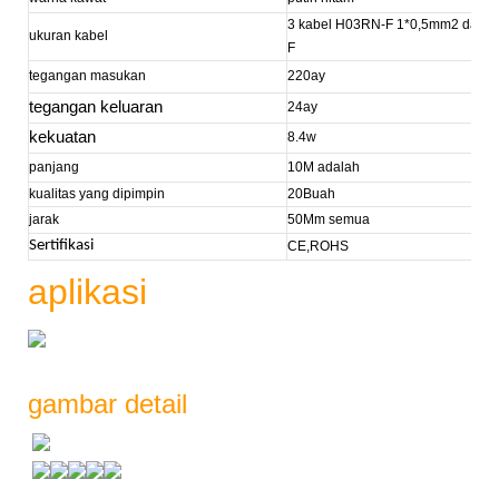
3 kabel H03RN-F 1*0,5mm2 dan ka
ukuran kabel
F
tegangan masukan
220ay
tegangan keluaran
24ay
kekuatan
8.4w
panjang
10M adalah
kualitas yang dipimpin
20Buah
jarak
50Mm semua
Sertifikasi
CE,ROHS
aplikasi
gambar detail