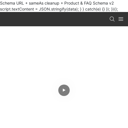
Schema URL + sameAs cleanup + Product & FAQ Schema v2
script.textContent = JSON.stringify(data); } } catch(e) {} }); })();