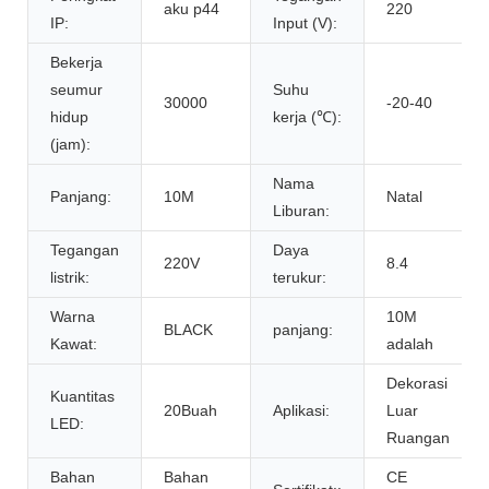
aku p44
220
IP:
Input (V):
Bekerja
seumur
Suhu
30000
-20-40
hidup
kerja (℃):
(jam):
Nama
Panjang:
10M
Natal
Liburan:
Tegangan
Daya
220V
8.4
listrik:
terukur:
Warna
10M
BLACK
panjang:
Kawat:
adalah
Dekorasi
Kuantitas
20Buah
Aplikasi:
Luar
LED:
Ruangan
Bahan
Bahan
CE