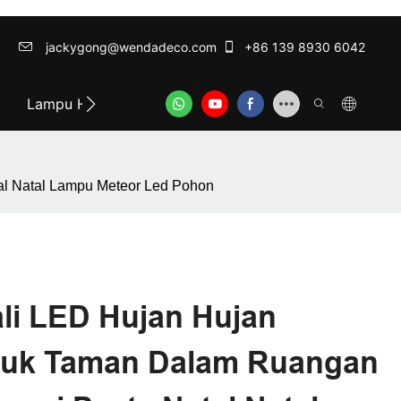
jackygong@wendadeco.com​​​​​​​
+86 139 8930 6042
Lampu Hias Terbaik
ODM/OEM SERVICE
Hubun
al Natal Lampu Meteor Led Pohon
i LED Hujan Hujan
ntuk Taman Dalam Ruangan