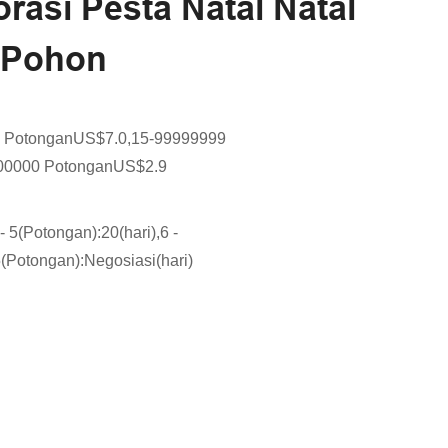
asi Pesta Natal Natal
 Pohon
4 PotonganUS$7.0,15-99999999
00000 PotonganUS$2.9
- 5(Potongan):20(hari),6 -
(Potongan):Negosiasi(hari)