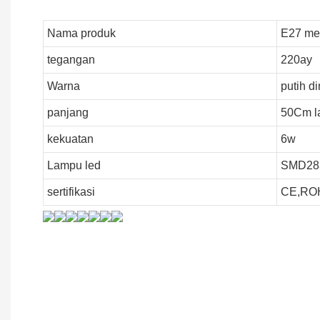
Nama produk
E27 mem
tegangan
220ay
Warna
putih d
panjang
50Cm l
kekuatan
6w
Lampu led
SMD28
sertifikasi
CE,RO