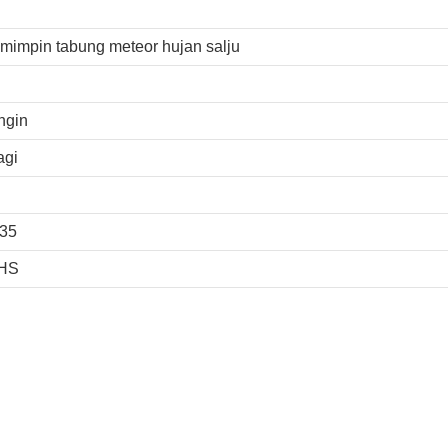
impin tabung meteor hujan salju
ingin
agi
35
HS