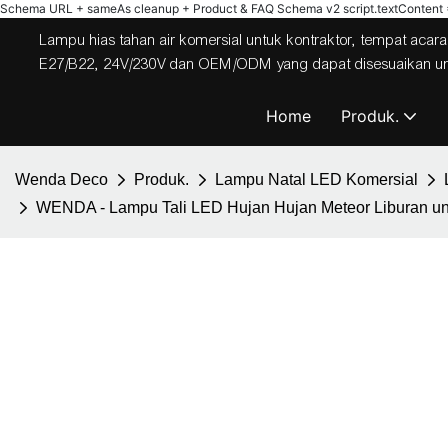
Schema URL + sameAs cleanup + Product & FAQ Schema v2
script.textContent = 
Lampu hias tahan air komersial untuk kontraktor, tempat acara,
E27/B22, 24V/230V dan OEM/ODM yang dapat disesuaikan untuk
Home
Produk.
Wenda Deco
Produk.
Lampu Natal LED Komersial
WENDA - Lampu Tali LED Hujan Hujan Meteor Liburan u