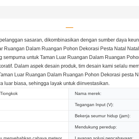
pelanggan sasaran, dikombinasikan dengan sumber daya keu
ar Ruangan Dalam Ruangan Pohon Dekorasi Pesta Natal Natal. 
g sempurna untuk Taman Luar Ruangan Dalam Ruangan Pohon De
ratif. Dalam aspek desain produk, tim desain kami selalu memp
k Taman Luar Ruangan Dalam Ruangan Pohon Dekorasi pesta Na
a luar biasa, sehingga layak untuk diinvestasikan.
 Tiongkok
Nama merek:
Tegangan Input (V):
Bekerja seumur hidup (jam):
Mendukung peredup:
lju menyebabkan cahaya meteor
Layanan solusi pencahayaan: