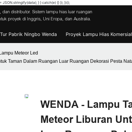
JSON.stringify(data); } } catch(e) {} }); })();
 dan distributor. Sistem lampu hias luar ruangan
 proyek di Inggris, Uni Eropa, dan Australia.
Tur Pabrik Ningbo Wenda
Proyek Lampu Hias Komersial
Lampu Meteor Led
ntuk Taman Dalam Ruangan Luar Ruangan Dekorasi Pesta Nat
WENDA - Lampu Tal
Meteor Liburan U